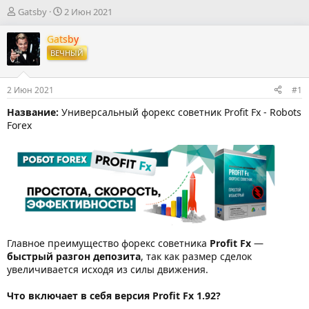
А
Д
Gatsby
2 Июн 2021
в
а
т
т
Gatsby
о
а
ВЕЧНЫЙ
р
н
т
а
е
ч
2 Июн 2021
#1
м
а
ы
л
Название:
Универсальный форекс советник Profit Fx - Robots
а
Forex
Главное преимущество форекс советника
Profit Fx
—
быстрый разгон депозита
, так как размер сделок
увеличивается исходя из силы движения.
Что включает в себя версия
Profit Fx 1.92
?