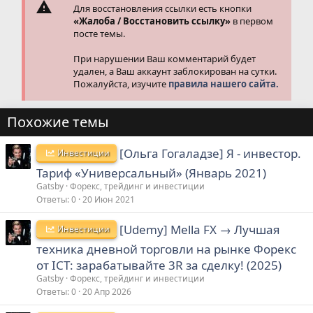
Для восстановления ссылки есть кнопки
«Жалоба / Восстановить ссылку»
в первом
посте темы.
При нарушении Ваш комментарий будет
удален, а Ваш аккаунт заблокирован на сутки.
Пожалуйста, изучите
правила нашего сайта.
Похожие темы
[Ольга Гогаладзе] Я - инвестор.
Инвестиции
Тариф «Универсальный» (Январь 2021)
Gatsby
Форекс, трейдинг и инвестиции
Ответы
0
20 Июн 2021
[Udemy] Mella FX → Лучшая
Инвестиции
техника дневной торговли на рынке Форекс
от ICT: зарабатывайте 3R за сделку! (2025)
Gatsby
Форекс, трейдинг и инвестиции
Ответы
0
20 Апр 2026