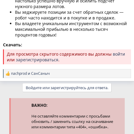
настолько успешно вручную и осилить подсчет
нужного размера лотов.
Вы хеджируете позиции за счет обратных сделок —
робот часто находится и в покупке и в продаже.
Вы владеете уникальным инструментом с возможной
максимальной прибылью в несколько тысяч
процентов годовых!
Скачать:
Для просмотра скрытого содержимого вы должны
войти
или
зарегистрироваться
.
nachprod
и
СанСаныч
Р
е
а
Войдите или зарегистрируйтесь для ответа.
к
ц
и
и
ВАЖНО:
:
Не оставляйте комментарии с просьбами
обновить / заменить ссылку на скачивание
или комментарии типа «404», «ошибка».