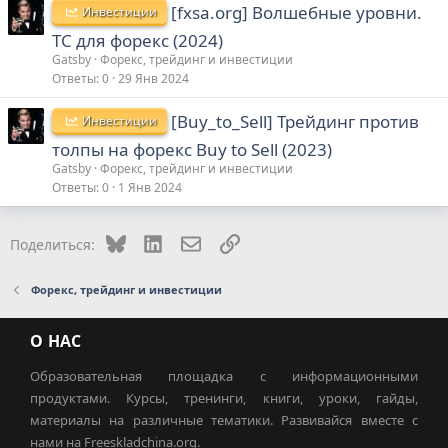
[fxsa.org] Волшебные уровни.
Инвестиции
ТС для форекс (2024)
Gatsby
Форекс, трейдинг и инвестиции
Ответы
0
29 Янв 2024
[Buy_to_Sell] Трейдинг против
Инвестиции
толпы на форекс Buy to Sell (2023)
Gatsby
Форекс, трейдинг и инвестиции
Ответы
0
1 Янв 2024
Bluesky
LinkedIn
Электронная почта
Ссылка
Поделиться:
Форекс, трейдинг и инвестиции
О НАС
Образовательная площадка с информационными
продуктами. Курсы, тренинги, книги, уроки, гайды,
материалы на различные тематики. Развивайся вместе с
нами на Freeskladchina.org.