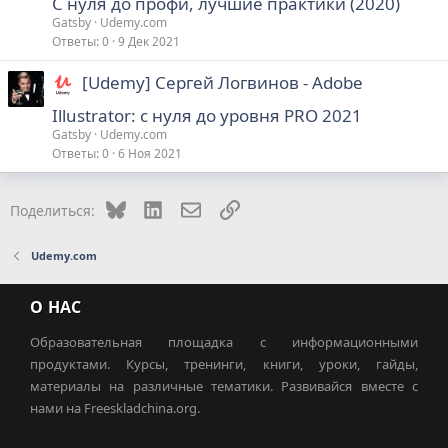
С нуля до профи, лучшие практики (2020)
Gatsby
Udemy.com
Ответы
0
9 Дек 2021
[Udemy] Сергей Логвинов - Adobe
Illustrator: с нуля до уровня PRO 2021
Gatsby
Udemy.com
Ответы
0
6 Ноя 2021
Bluesky
LinkedIn
Электронная почта
Ссылка
Поделиться:
Udemy.com
О НАС
Образовательная площадка с информационными
продуктами. Курсы, тренинги, книги, уроки, гайды,
материалы на различные тематики. Развивайся вместе с
нами на Freeskladchina.org.