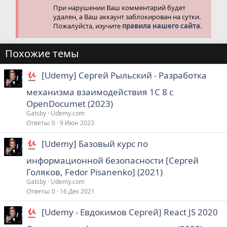
При нарушении Ваш комментарий будет
удален, а Ваш аккаунт заблокирован на сутки.
Пожалуйста, изучите
правила нашего сайта.
Похожие темы
[Udemy] Сергей Рыльский - Разработка
механизма взаимодействия 1С 8 с
OpenDocumet (2023)
Gatsby
Udemy.com
Ответы
0
9 Июн 2023
[Udemy] Базовый курс по
информационной безопасности [Сергей
Голяков, Fedor Pisanenko] (2021)
Gatsby
Udemy.com
Ответы
0
16 Дек 2021
[Udemy - Евдокимов Сергей] React JS 2020