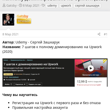
А
Д
Т
Gatsby
8 Мар 2021
udemy
upwork
сергей зашкарук
в
а
е
т
т
г
Gatsby
о
а
и
ВЕЧНЫЙ
р
н
т
а
е
ч
8 Мар 2021
#1
м
а
ы
л
Автор:
Udemy - Сергей Зашкарук
а
Название:
7 шагов к полному доминированию на Upwork
(2020)
Чему вы научитесь
Регистрация на Upwork с первого раза и без отказа
Правильная настройка аккаунта