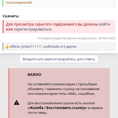
пользователей!
Скачать:
Для просмотра скрытого содержимого вы должны
войти
или
зарегистрироваться
.
Последнее редактирование модератором:
28 Июл 2022
ellibria
,
Jordan111111
,
andhstudio
и 6 других
Р
е
а
Войдите или зарегистрируйтесь для ответа.
к
ц
и
и
ВАЖНО:
:
Не оставляйте комментарии с просьбами
обновить / заменить ссылку на скачивание
или комментарии типа «404», «ошибка».
Для восстановления ссылки есть кнопки
«Жалоба / Восстановить ссылку»
в первом
посте темы.