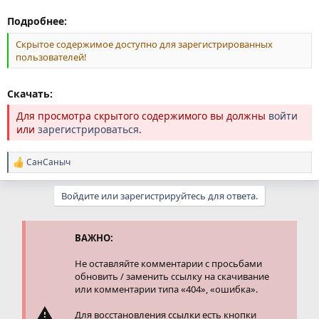
Подробнее:
Скрытое содержимое доступно для зарегистрированных
пользователей!
Скачать:
Для просмотра скрытого содержимого вы должны
войти
или
зарегистрироваться
.
СанСаныч
Р
е
а
Войдите или зарегистрируйтесь для ответа.
к
ц
и
и
ВАЖНО:
:
Не оставляйте комментарии с просьбами
обновить / заменить ссылку на скачивание
или комментарии типа «404», «ошибка».
Для восстановления ссылки есть кнопки