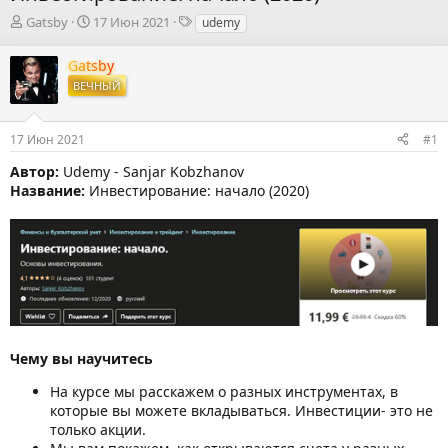
А
Д
Т
Gatsby
17 Июн 2021
udemy
в
а
е
т
т
г
Gatsby
о
а
и
ВЕЧНЫЙ
р
н
т
а
е
ч
17 Июн 2021
#1
м
а
ы
л
Автор:
Udemy - Sanjar Kobzhanov
а
Название:
Инвестирование: начало (2020)
Чему вы научитесь
На курсе мы расскажем о разных инструментах, в
которые вы можете вкладываться. Инвестиции- это не
только акции.