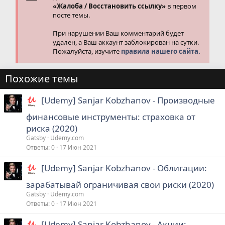
«Жалоба / Восстановить ссылку»
в первом
посте темы.
При нарушении Ваш комментарий будет
удален, а Ваш аккаунт заблокирован на сутки.
Пожалуйста, изучите
правила нашего сайта.
Похожие темы
[Udemy] Sanjar Kobzhanov - Производные
финансовые инструменты: страховка от
риска (2020)
Gatsby
Udemy.com
Ответы
0
17 Июн 2021
[Udemy] Sanjar Kobzhanov - Облигации:
зарабатывай ограничивая свои риски (2020)
Gatsby
Udemy.com
Ответы
0
17 Июн 2021
[Udemy] Sanjar Kobzhanov - Акции: