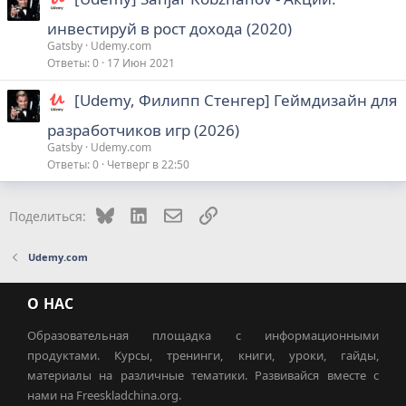
инвестируй в рост дохода (2020)
Gatsby
Udemy.com
Ответы
0
17 Июн 2021
[Udemy, Филипп Стенгер] Геймдизайн для
разработчиков игр (2026)
Gatsby
Udemy.com
Ответы
0
Четверг в 22:50
Bluesky
LinkedIn
Электронная почта
Ссылка
Поделиться:
Udemy.com
О НАС
Образовательная площадка с информационными
продуктами. Курсы, тренинги, книги, уроки, гайды,
материалы на различные тематики. Развивайся вместе с
нами на Freeskladchina.org.