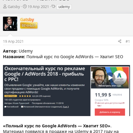
А
Д
Т
Gatsby
19 Апр 2021
udemy
в
а
е
т
т
г
Gatsby
о
а
и
ВЕЧНЫЙ
р
н
т
а
е
ч
19 Апр 2021
#1
м
а
ы
л
Автор:
Udemy
а
Название:
Полный курс по Google AdWords — Хватит SEO
«Полный курс по Google AdWords — Хватит SEO»
.
Материал появился в продаже на Udemy в 2017 году на