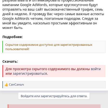
разрабатывать и оптимизировать профессиональные
кампании Google AdWords, которые круглосуточно будут
отправлять на ваш сайт высококачественный трафик, семь
дней в неделю. Я проведу Вас через самые важные аспекты
Google AdWords четким, поэтапным подходом. Следуя за
мной вы увидите, насколько простыми эффективным он
может быть.
Подробнее:
Скрытое содержимое доступно для зарегистрированных
пользователей!
Скачать:
Для просмотра скрытого содержимого вы должны
войти
или
зарегистрироваться
.
СанСаныч
Р
е
а
Войдите или зарегистрируйтесь для ответа.
к
ц
и