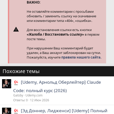
и
ВАЖНО:
:
Не оставляйте комментарии с просьбами
обновить / заменить ссылку на скачивание
или комментарии типа «404», «ошибка».
Для восстановления ссылки есть кнопки
«Жалоба / Восстановить ссылку»
в первом
посте темы.
При нарушении Ваш комментарий будет
удален, а Ваш аккаунт заблокирован на сутки.
Пожалуйста, изучите
правила нашего сайта.
Похожие темы
[Udemy, Арнольд Оберлейтер] Claude
Code: полный курс (2026)
Gatsby
Udemy.com
Ответы
0
12 Июн 2026
[Эд Доннер, Лидженси] [Udemy] Полный