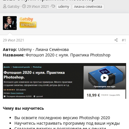
А
Д
Т
Gatsby
29 Июл 2021
udemy
лиана семёнова
в
а
е
т
т
г
Gatsby
о
а
и
ВЕЧНЫЙ
р
н
т
а
е
ч
29 Июл 2021
#1
м
а
ы
л
Автор:
Udemy - Лиана Семёнова
а
Название:
Фотошоп 2020 с нуля. Практика Photoshop
Чему вы научитесь
Вы освоите последнюю версию Photoshop 2020
Научитесь настраивать программу под ваши нужды
Создадите визитку и подготовите ее к печати