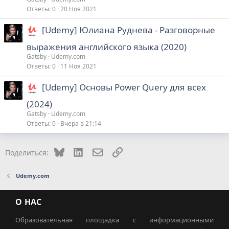
Ответы
0
20 Ноя 2021
[Udemy] Юлиана Руднева - Разговорные
выражения английского языка (2020)
Gatsby
Udemy.com
Ответы
0
11 Ноя 2021
[Udemy] Основы Power Query для всех
(2024)
Gatsby
Udemy.com
Ответы
0
Вчера в 21:14
Bluesky
LinkedIn
Электронная почта
Ссылка
Поделиться:
Udemy.com
О НАС
Образовательная площадка с информационными