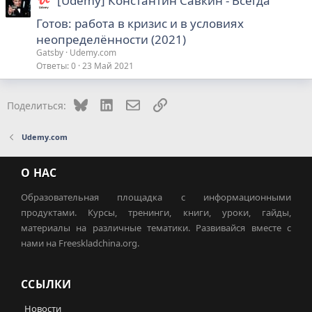
[Udemy] Константин Савкин - Всегда
Готов: работа в кризис и в условиях
неопределённости (2021)
Gatsby
Udemy.com
Ответы
0
23 Май 2021
Bluesky
LinkedIn
Электронная почта
Ссылка
Поделиться:
Udemy.com
О НАС
Образовательная площадка с информационными
продуктами. Курсы, тренинги, книги, уроки, гайды,
материалы на различные тематики. Развивайся вместе с
нами на Freeskladchina.org.
ССЫЛКИ
Новости