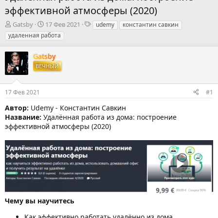
эффективной атмосферы (2020)
А
Д
Т
Gatsby
17 Фев 2021
udemy
константин савкин
в
а
е
удаленная работа
т
т
г
о
а
и
Gatsby
р
н
ВЕЧНЫЙ
т
а
е
ч
м
а
17 Фев 2021
#1
ы
л
а
Автор:
Udemy - Константин Савкин
Название:
Удалённая работа из дома: построение
эффективной атмосферы (2020)
Чему вы научитесь
Как эффективно работать удалённо из дома