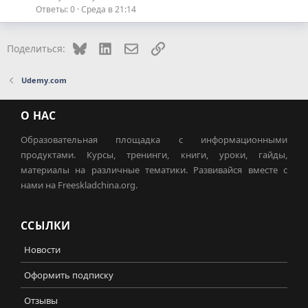
Ответы
0
Среда в 21:14
Bluesky
LinkedIn
Электронная почта
Ссылка
Поделиться:
Udemy.com
О НАС
Образовательная площадка с информационными
продуктами. Курсы, тренинги, книги, уроки, гайды,
материалы на различные тематики. Развивайся вместе с
нами на Freeskladchina.org.
ССЫЛКИ
Новости
Оформить подписку
Отзывы