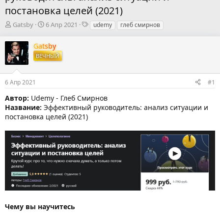
постановка целей (2021)
А
Д
Т
Gatsby
6 Апр 2021
udemy
глеб смирнов
в
а
е
т
т
г
Gatsby
о
а
и
ВЕЧНЫЙ
р
н
т
а
е
ч
6 Апр 2021
#1
м
а
ы
л
Автор:
Udemy - Глеб Смирнов
а
Название:
Эффективный руководитель: анализ ситуации и
постановка целей (2021)
Чему вы научитесь