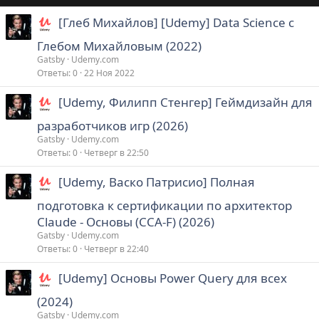
[Глеб Михайлов] [Udemy] Data Science с
Глебом Михайловым (2022)
Gatsby
Udemy.com
Ответы
0
22 Ноя 2022
[Udemy, Филипп Стенгер] Геймдизайн для
разработчиков игр (2026)
Gatsby
Udemy.com
Ответы
0
Четверг в 22:50
[Udemy, Васко Патрисио] Полная
подготовка к сертификации по архитектор
Claude - Основы (CCA-F) (2026)
Gatsby
Udemy.com
Ответы
0
Четверг в 22:40
[Udemy] Основы Power Query для всех
(2024)
Gatsby
Udemy.com