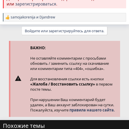
или
зарегистрироваться
.
samojakorenija
и
Djandrew
Р
е
а
Войдите или зарегистрируйтесь для ответа.
к
ц
и
и
ВАЖНО:
:
Не оставляйте комментарии с просьбами
обновить / заменить ссылку на скачивание
или комментарии типа «404», «ошибка».
Для восстановления ссылки есть кнопки
«Жалоба / Восстановить ссылку»
в первом
посте темы.
При нарушении Ваш комментарий будет
удален, а Ваш аккаунт заблокирован на сутки.
Пожалуйста, изучите
правила нашего сайта.
Похожие темы