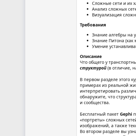
Сложные сети и их 
Анализ сложных сете
Визуализация сложны
Требования
Знание алгебры на у
Знание Питона (как 
Умение устанавлива
Описание
Что общего у транспортны
структурой
(в отличие, н
В первом разделе этого к
примерах из реальной жиз
интерпретировать различн
обнаружите, что структур
и сообщества.
Бесплатный пакет
Gephi
п
«портреты» сложных сетей
изображений, а также тек
Во втором разделе вы узн