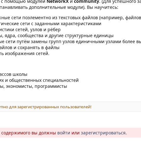
 с помощью модулей
NetworkX
и
community
. (Для успешного 
станавливать дополнительные модули). Вы научитесь:
жные сети поэлементно из текстовых файлов (например, файлов
тические сети с заданными характеристиками
стики сетей, узлов и рёбер
ы, ядра, сообщества и другие структурные единицы
ые сети путём замены групп узлов единичными узлами более в
айлов и сохранять в файлы
ть изображения сетей.
ассов школы
их и общественных специальностей
ты, экономисты, программисты
пно для зарегистрированных пользователей!
о содержимого вы должны
войти
или
зарегистрироваться
.