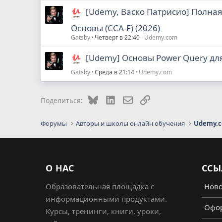
[Udemy, Васко Патрисио] Полная
Основы (CCA-F) (2026)
Gatsby
Четверг в 22:40
Udemy.com
[Udemy] Основы Power Query для
Gatsby
Среда в 21:14
Udemy.com
Bluesky
LinkedIn
Электронная почта
Ссылка
Поделиться:
Форумы
Авторы и школы онлайн обучения
Udemy.
О НАС
ССЫ
Образовательная площадка с
Ново
информационными продуктами.
Офор
Курсы, тренинги, книги, уроки,