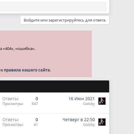
Войдите или зарегистрируйтесь для ответа.
а «404», «ошибка».
те
правила нашего сайта.
Ответы
0
16 Июн 2021
Просмотры
647
Gatsby
Ответы
0
Четверг в 22:50
Просмотры
41
Gatsby