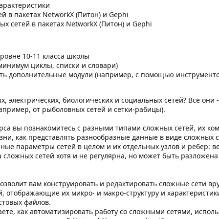
характеристики
й в пакетах NetworkX (Питон) и Gephi
х сетей в пакетах NetworkX (Питон) и Gephi
ровне 10-11 класса школы
минимум циклы, списки и словари)
ть дополнительные модули (например, с помощью инструментов
х, электрических, биологических и социальных сетей? Все они -
апример, от рыболовных сетей и сетки-рабицы).
урса вы познакомитесь с разными типами сложных сетей, их ко
ни, как представлять разнообразные данные в виде сложных с
ые параметры сетей в целом и их отдельных узлов и рёбер: вес
а сложных сетей хотя и не регулярна, но может быть разложена
озволит вам конструировать и редактировать сложные сети вр
, отображающие их микро- и макро-структуру и характеристики
стовых файлов.
аете, как автоматизировать работу со сложными сетями, испол