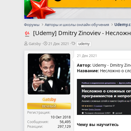
Форумы
Авторы и школы онлайн обучения
Udemy.
[Udemy] Dmitry Zinoviev - Несло
А
Д
Т
Gatsby
21 Дек 2021
udemy
в
а
е
т
т
г
21 Дек 2021
о
а
и
р
н
Автор:
Udemy - Dmitry Zin
т
а
Название:
Несложно о сло
е
ч
м
а
ы
л
а
Gatsby
ВЕЧНЫЙ
Регистрация
10 Окт 2018
Сообщения
56,495
Чему вы научитесь
Реакции
297,129