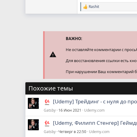
Rashit
Р
е
а
к
ц
и
и
ВАЖНО:
:
Не оставляйте комментарии с прось
Для восстановления ссылки есть кн
При нарушении Ваш комментарий буд
Похожие темы
[Udemy] Трейдинг - с нуля до про
Gatsby
16 Июн 2021
Udemy.com
[Udemy, Филипп Стенгер] Геймди
Gatsby
Четверг в 22:50
Udemy.com