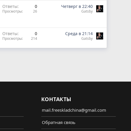
Ответы
0
Четверг в 22:40
Просмотры
26
Gatsby
Ответы
0
Среда в 21:14
Просмотры
214
Gatsby
КОНТАКТЫ
mail.freeskladchina@gmail.com
Обратная связь