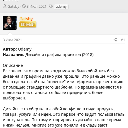
А
Д
Т
Gatsby
3 Июл 2021
udemy
в
а
е
т
т
г
Gatsby
о
а
и
ВЕЧНЫЙ
р
н
т
а
е
ч
3 Июл 2021
#1
м
а
ы
л
Автор:
Udemy
а
Название:
Дизайн и графика проектов (2018)
Описание
Все знают что времена когда можно было обойтись без
дизайна и графики давно уже прошли. Это раньше можно
было сделать сайт на "коленке" или оформить презентацию
с помощью стандартного шаблона. Но времена меняются и
пользователь становится более придирчив, более
выборочен.
Дизайн - это обертка в любой конфетке в виде продукта,
товара, услуги или идеи. Это первое что видит пользователь
и покупатель. Поэтому игнорировать дизайн в наше время
никак нельзя. Многие это уже поняли и вкладывают