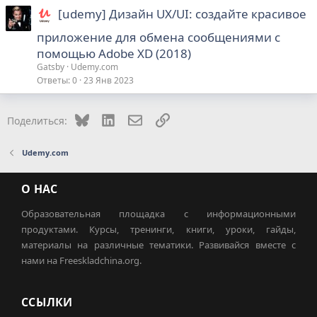
[udemy] Дизайн UX/UI: создайте красивое
приложение для обмена сообщениями с
помощью Adobe XD (2018)
Gatsby
Udemy.com
Ответы
0
23 Янв 2023
Bluesky
LinkedIn
Электронная почта
Ссылка
Поделиться:
Udemy.com
О НАС
Образовательная площадка с информационными
продуктами. Курсы, тренинги, книги, уроки, гайды,
материалы на различные тематики. Развивайся вместе с
нами на Freeskladchina.org.
ССЫЛКИ