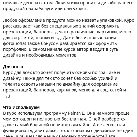
немалые деньги в этом. Людям или нравится дизайн вашего
продукта/товара/услуги или они уходят.
Любое оформление продукта можно назвать упаковкой. Курс
рассказывает как без специальных знаний оформлять
презентации, баннеры, делать различные, картинки, меню
для соц. сетей, шапки и т.д. Даже без использования
фотошопа! Также бонусом разбирается как оформить
портфолио. В самом начале курса автор вводит в суть
дизайна и необходимых моментов.
Для кого
Курс для всех кто хочет получить основы по графике и
дизайну. Также для тех кто хочет без особых усилий и
таланта освоить навыки по дизайну (для оформление
презентаций, баннеров, картинок, меню для соц. сетей и
т.д).
Что используем
В курс используем программу PaintNE. Она намного проще
чем фотошоп и полностью бесплатная. С ней разберется
даже самый большой новичок в дизайне. А ее легкость и
функционал удивит даже, тех кто знаком с дизайном не один
день. В общем для наших базовых потребностей эта