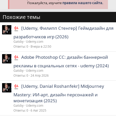
Пожалуйста, изучите
правила нашего сайта.
Похожие темы
[Udemy, Филипп Стенгер] Геймдизайн для
разработчиков игр (2026)
Gatsby
Udemy.com
Ответы
0
Вчера в 22:50
Adobe Photoshop CC: дизайн баннерной
рекламы в социальных сетях - udemy (2024)
Gatsby
Udemy.com
Ответы
0
24 Апр 2026
[Udemy, Danial Roshanfekr] Midjourney
Mastery: ИИ-арт, дизайн персонажей и
монетизация (2025)
Gatsby
Udemy.com
Ответы
0
6 Авг 2025