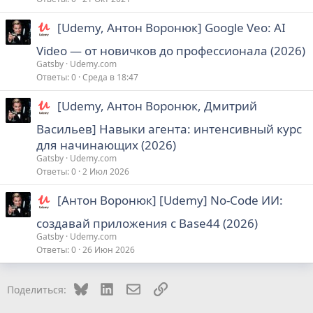
[Udemy, Антон Воронюк] Google Veo: AI
Video — от новичков до профессионала (2026)
Gatsby
Udemy.com
Ответы
0
Среда в 18:47
[Udemy, Антон Воронюк, Дмитрий
Васильев] Навыки агента: интенсивный курс
для начинающих (2026)
Gatsby
Udemy.com
Ответы
0
2 Июл 2026
[Антон Воронюк] [Udemy] No-Code ИИ:
создавай приложения с Base44 (2026)
Gatsby
Udemy.com
Ответы
0
26 Июн 2026
Bluesky
LinkedIn
Электронная почта
Ссылка
Поделиться: