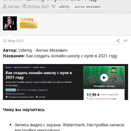
А
Д
Т
Gatsby
25 Мар 2021
udemy
антон мехович
в
а
е
т
т
г
Gatsby
о
а
и
ВЕЧНЫЙ
р
н
т
а
е
ч
25 Мар 2021
#1
м
а
ы
л
Автор:
Udemy - Антон Мехович
а
Название:
Как создать онлайн-школу с нуля в 2021 году
Чему вы научитесь
Запись видео с экрана. Watermark. Настройки записи.
Настройка микрофона.