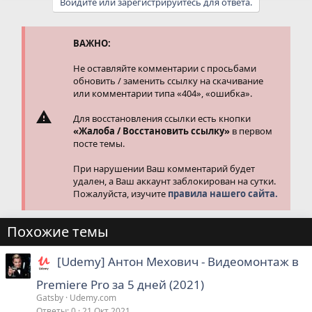
Войдите или зарегистрируйтесь для ответа.
к
ц
и
и
ВАЖНО:
:
Не оставляйте комментарии с просьбами
обновить / заменить ссылку на скачивание
или комментарии типа «404», «ошибка».
Для восстановления ссылки есть кнопки
«Жалоба / Восстановить ссылку»
в первом
посте темы.
При нарушении Ваш комментарий будет
удален, а Ваш аккаунт заблокирован на сутки.
Пожалуйста, изучите
правила нашего сайта.
Похожие темы
[Udemy] Антон Мехович - Видеомонтаж в
Premiere Pro за 5 дней (2021)
Gatsby
Udemy.com
Ответы
0
21 Окт 2021