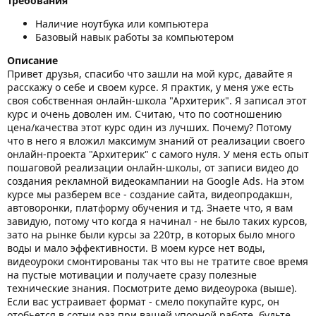
Требования
Наличие ноутбука или компьютера
Базовый навык работы за компьютером
Описание
Привет друзья, спасибо что зашли на мой курс, давайте я
расскажу о себе и своем курсе. Я практик, у меня уже есть
своя собственная онлайн-школа "Архитерик". Я записал этот
курс и очень доволен им. Считаю, что по соотношению
цена/качества этот курс один из лучших. Почему? Потому
что в него я вложил максимум знаний от реализации своего
онлайн-проекта "Архитерик" с самого нуля. У меня есть опыт
пошаговой реализации онлайн-школы, от записи видео до
создания рекламной видеокампании на Google Ads. На этом
курсе мы разберем все - создание сайта, видеопродакшн,
автоворонки, платформу обучения и тд. Знаете что, я вам
завидую, потому что когда я начинал - не было таких курсов,
зато на рынке были курсы за 220тр, в которых было много
воды и мало эффективности. В моем курсе нет воды,
видеоуроки смонтированы так что вы не тратите свое время
на пустые мотивации и получаете сразу полезные
технические знания. Посмотрите демо видеоурока (выше).
Если вас устраивает формат - смело покупайте курс, он
отобьется в сотни раз при вашей упорной работе, будьте