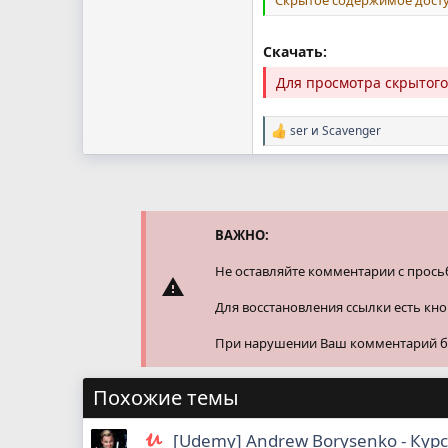
Скачать:
Для просмотра скрытог
ser
и
Scavenger
Р
е
а
к
ц
и
и
ВАЖНО:
:
Не оставляйте комментарии с прось
Для восстановления ссылки есть кн
При нарушении Ваш комментарий буд
Похожие темы
[Udemy] Andrew Borysenko - Кур