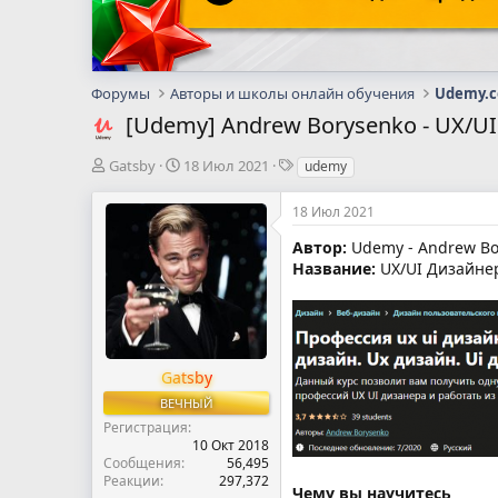
Форумы
Авторы и школы онлайн обучения
Udemy.
[Udemy] Andrew Borysenko - UX/U
А
Д
Т
Gatsby
18 Июл 2021
udemy
в
а
е
т
т
г
18 Июл 2021
о
а
и
р
н
Автор:
Udemy - Andrew Bo
т
а
Название:
UX/UI Дизайнер
е
ч
м
а
ы
л
а
Gatsby
ВЕЧНЫЙ
Регистрация
10 Окт 2018
Сообщения
56,495
Реакции
297,372
Чему вы научитесь