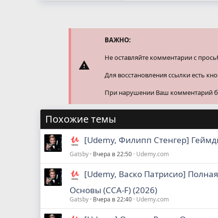
а
к
ц
и
и
ВАЖНО:
:
Не оставляйте комментарии с прось
Для восстановления ссылки есть кн
При нарушении Ваш комментарий буд
Похожие темы
[Udemy, Филипп Стенгер] Геймди
Gatsby
Вчера в 22:50
Udemy.com
[Udemy, Васко Патрисио] Полная
Основы (CCA-F) (2026)
Gatsby
Вчера в 22:40
Udemy.com