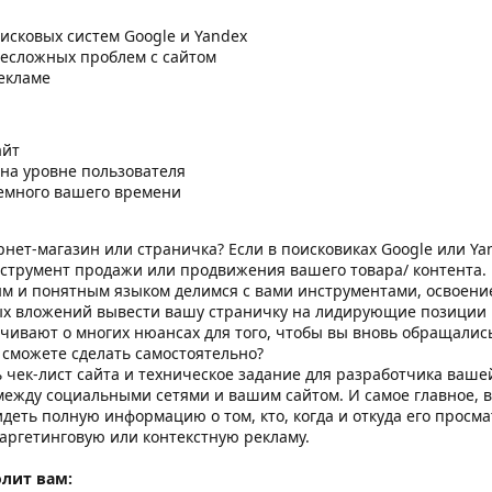
исковых систем Google и Yandex
есложных проблем с сайтом
рекламе
айт
на уровне пользователя
емного вашего времени
ернет-магазин или страничка? Если в поисковиках Google или Y
нструмент продажи или продвижения вашего товара/ контента.
м и понятным языком делимся с вами инструментами, освоение
х вложений вывести вашу страничку на лидирующие позиции 
чивают о многих нюансах для того, чтобы вы вновь обращались
 сможете сделать самостоятельно?
 чек-лист сайта и техническое задание для разработчика ваше
жду социальными сетями и вашим сайтом. И самое главное, вы
идеть полную информацию о том, кто, когда и откуда его просм
таргетинговую или контекстную рекламу.
олит вам: