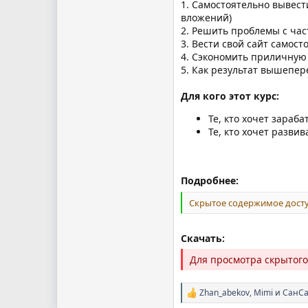
1. Самостоятельно вывест
вложений)
2. Решить проблемы с ча
3. Вести свой сайт самос
4. Сэкономить приличную 
5. Как результат вышепер
Для кого этот курс:
Те, кто хочет зараб
Те, кто хочет развив
Подробнее:
Скрытое содержимое досту
Скачать:
Для просмотра скрытог
Zhan_abekov
,
Mimi
и
СанС
Р
е