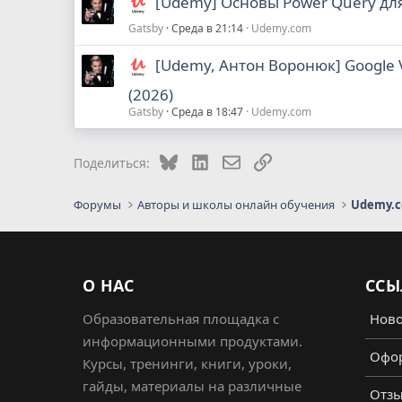
[Udemy] Основы Power Query для
Gatsby
Среда в 21:14
Udemy.com
[Udemy, Антон Воронюк] Google 
(2026)
Gatsby
Среда в 18:47
Udemy.com
Bluesky
LinkedIn
Электронная почта
Ссылка
Поделиться:
Форумы
Авторы и школы онлайн обучения
Udemy.
О НАС
ССЫ
Образовательная площадка с
Ново
информационными продуктами.
Офор
Курсы, тренинги, книги, уроки,
гайды, материалы на различные
Отз