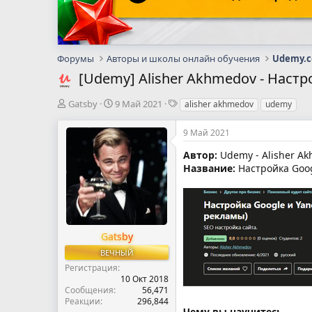
Форумы
Авторы и школы онлайн обучения
Udemy.
[Udemy] Alisher Akhmedov - Настр
А
Д
Т
Gatsby
9 Май 2021
alisher akhmedov
udemy
в
а
е
т
т
г
9 Май 2021
о
а
и
р
н
Автор:
Udemy - Alisher A
т
а
Название:
Настройка Googl
е
ч
м
а
ы
л
а
Gatsby
ВЕЧНЫЙ
Регистрация
10 Окт 2018
Сообщения
56,471
Реакции
296,844
Чему вы научитесь