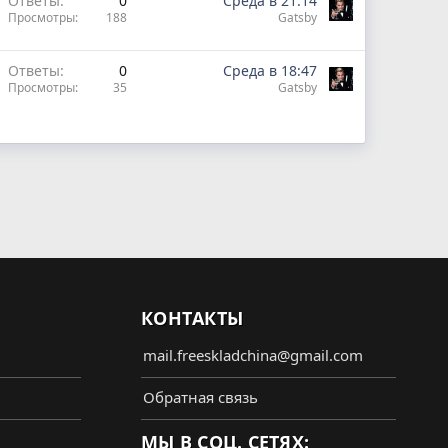
Ответы
0
Среда в 21:14
Просмотры
188
Gatsby
Ответы
0
Среда в 18:47
Просмотры
35
Gatsby
КОНТАКТЫ
mail.freeskladchina@gmail.com
Обратная связь
МЫ В СОЦ. СЕТЯХ: