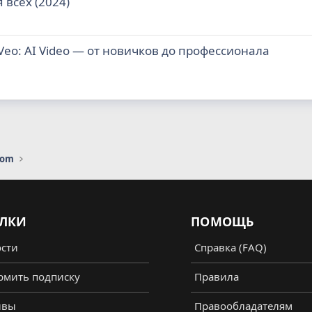
 всех (2024)
Veo: AI Video — от новичков до профессионала
com
ЛКИ
ПОМОЩЬ
сти
Справка (FAQ)
мить подписку
Правила
ывы
Правообладателям