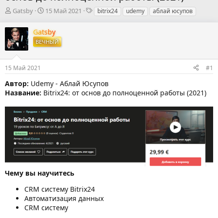
А
Д
Т
Gatsby
15 Май 2021
bitrix24
udemy
аблай юсупов
в
а
е
т
т
г
Gatsby
о
а
и
ВЕЧНЫЙ
р
н
т
а
е
ч
15 Май 2021
#1
м
а
ы
л
Автор:
Udemy - Аблай Юсупов
а
Название:
Bitrix24: от основ до полноценной работы (2021)
Чему вы научитесь
CRM систему Bitrix24
Автоматизация данных
CRM систему