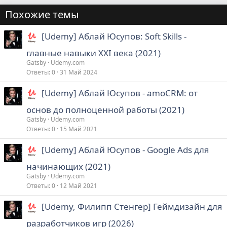
Похожие темы
[Udemy] Аблай Юсупов: Soft Skills -
главные навыки ХХI века (2021)
Gatsby
Udemy.com
Ответы
0
31 Май 2024
[Udemy] Аблай Юсупов - amoCRM: от
основ до полноценной работы (2021)
Gatsby
Udemy.com
Ответы
0
15 Май 2021
[Udemy] Аблай Юсупов - Google Ads для
начинающих (2021)
Gatsby
Udemy.com
Ответы
0
12 Май 2021
[Udemy, Филипп Стенгер] Геймдизайн для
разработчиков игр (2026)