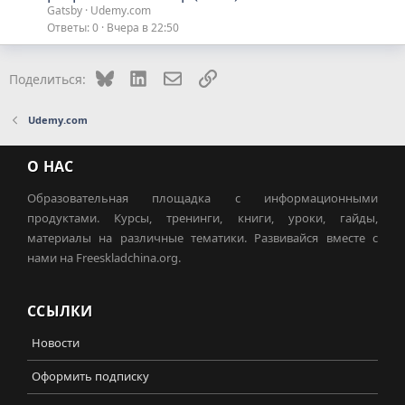
Gatsby
Udemy.com
Ответы
0
Вчера в 22:50
Bluesky
LinkedIn
Электронная почта
Ссылка
Поделиться:
Udemy.com
О НАС
Образовательная площадка с информационными
продуктами. Курсы, тренинги, книги, уроки, гайды,
материалы на различные тематики. Развивайся вместе с
нами на Freeskladchina.org.
ССЫЛКИ
Новости
Оформить подписку