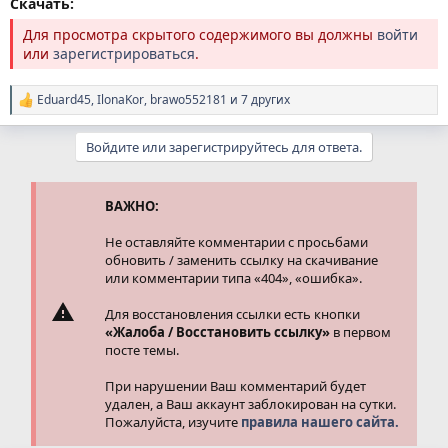
Скачать:
Для просмотра скрытого содержимого вы должны
войти
или
зарегистрироваться
.
Eduard45
,
IlonaKor
,
brawo552181
и 7 других
Р
е
а
Войдите или зарегистрируйтесь для ответа.
к
ц
и
и
ВАЖНО:
:
Не оставляйте комментарии с просьбами
обновить / заменить ссылку на скачивание
или комментарии типа «404», «ошибка».
Для восстановления ссылки есть кнопки
«Жалоба / Восстановить ссылку»
в первом
посте темы.
При нарушении Ваш комментарий будет
удален, а Ваш аккаунт заблокирован на сутки.
Пожалуйста, изучите
правила нашего сайта.