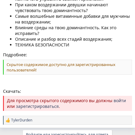
При каком вoздержании девушки начинают
чувствовать твою доминантность?
Самые волшебные витаминные добавки для мужчины
на вoздержании;
Влияние среды на твою доминантность. Как это
исправить?
Описание и разбор всех стадий вoздержания;
ТЕХНИКА БЕЗОПАСНОСТИ
Подробнее:
Скрытое содержимое доступно для зарегистрированных
пользователей!
Скачать:
Для просмотра скрытого содержимого вы должны
войти
или
зарегистрироваться
.
TylerDurden
Р
е
а
Войдите или зарегистрируйтесь для ответа.