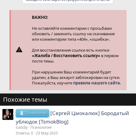
к
ц
и
и
ВАЖНО:
:
Не оставляйте комментарии с просьбами
обновить / заменить ссылку на скачивание
или комментарии типа «404», «ошибка».
Для восстановления ссылки есть кнопки
«Жалоба / Восстановить ссылку»
в первом
посте темы.
При нарушении Ваш комментарий будет
удален, а Ваш аккаунт заблокирован на сутки.
Пожалуйста, изучите
правила нашего сайта.
Похожие темы
[Сергей Цмокалюк] Бородатый
Психология
ублюдок [TsmokBlog]
Gatsby
Психология
Ответы
0
23 Мар 2025