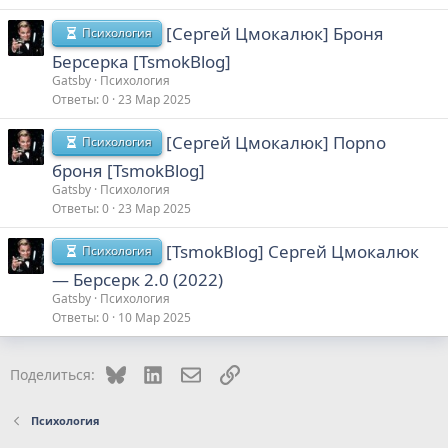
[Сергей Цмокалюк] Броня
Психология
Берсерка [TsmokBlog]
Gatsby
Психология
Ответы
0
23 Мар 2025
[Сергей Цмокалюк] Порno
Психология
броня [TsmokBlog]
Gatsby
Психология
Ответы
0
23 Мар 2025
[TsmokBlog] Сергей Цмокалюк
Психология
― Берсерк 2.0 (2022)
Gatsby
Психология
Ответы
0
10 Мар 2025
Bluesky
LinkedIn
Электронная почта
Ссылка
Поделиться:
Психология