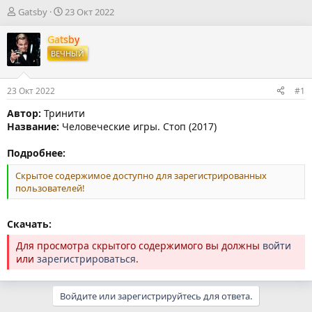
А
Д
Gatsby
23 Окт 2022
в
а
т
т
Gatsby
о
а
ВЕЧНЫЙ
р
н
т
а
е
ч
23 Окт 2022
#1
м
а
ы
л
Автор:
Тринити
а
Название:
Человеческие игры. Стоп (2017)
Подробнее:
Скрытое содержимое доступно для зарегистрированных
пользователей!
Скачать:
Для просмотра скрытого содержимого вы должны
войти
или
зарегистрироваться
.
Войдите или зарегистрируйтесь для ответа.