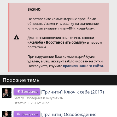
ВАЖНО:
Не оставляйте комментарии с просьбами
обновить / заменить ссылку на скачивание
или комментарии типа «404», «ошибка».
Для восстановления ссылки есть кнопки
«Жалоба / Восстановить ссылку»
в первом
посте темы.
При нарушении Ваш комментарий будет
удален, а Ваш аккаунт заблокирован на сутки.
Пожалуйста, изучите
правила нашего сайта.
Похожие темы
[Тринити] Ключ к себе (2017)
Эзотерика
Gatsby
Эзотерика и оккультизм
Ответы
0
23 Окт 2022
[Тринити] Освобождение
Эзотерика