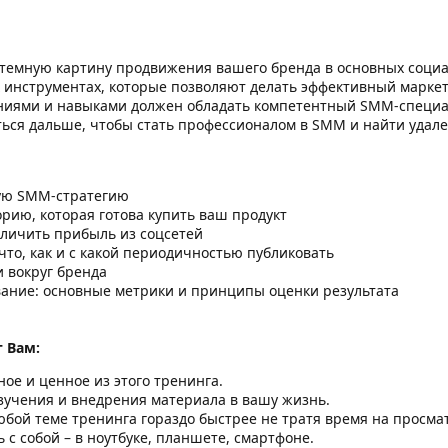
темную картину продвижения вашего бренда в основных социа
х инструментах, которые позволяют делать эффективный маркет
аниями и навыками должен обладать компетентный SMM-специа
ться дальше, чтобы стать профессионалом в SMM и найти удален
ную SMM-стратегию
рию, которая готова купить ваш продукт
еличить прибыль из соцсетей
 что, как и с какой периодичностью публиковать
 вокруг бренда
ание: основные метрики и принципы оценки результата
 Вам:
ное и ценное из этого тренинга.
изучения и внедрения материала в вашу жизнь.
юбой теме тренинга гораздо быстрее не тратя время на просма
 с собой – в ноутбуке, планшете, смартфоне.