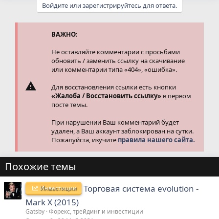
а
Войдите или зарегистрируйтесь для ответа.
к
ц
и
и
ВАЖНО:
:
Не оставляйте комментарии с просьбами
обновить / заменить ссылку на скачивание
или комментарии типа «404», «ошибка».
Для восстановления ссылки есть кнопки
«Жалоба / Восстановить ссылку»
в первом
посте темы.
При нарушении Ваш комментарий будет
удален, а Ваш аккаунт заблокирован на сутки.
Пожалуйста, изучите
правила нашего сайта.
Похожие темы
Торговая система evolution -
Инвестиции
Mark X (2015)
Gatsby
Форекс, трейдинг и инвестиции