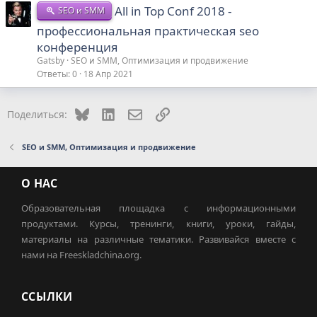
All in Top Conf 2018 -
SEO и SMM
профессиональная практическая seo
конференция
Gatsby
SEO и SMM, Оптимизация и продвижение
Ответы
0
18 Апр 2021
Bluesky
LinkedIn
Электронная почта
Ссылка
Поделиться:
SEO и SMM, Оптимизация и продвижение
О НАС
Образовательная площадка с информационными
продуктами. Курсы, тренинги, книги, уроки, гайды,
материалы на различные тематики. Развивайся вместе с
нами на Freeskladchina.org.
ССЫЛКИ