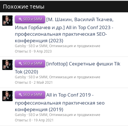
Похожие темы
[М. Шакин, Василий Ткачев,
SEO и SMM
Илья Горбачев и др.] All in Top Conf 2023 -
профессиональная практическая SEO-
конференция (2023)
Gatsby
SEO и SMM, Оптимизация и продвижение
Ответы
0
9 Апр 2023
[infottop] Секретные фишки Tik
SEO и SMM
Tok (2020)
Gatsby
SEO и SMM, Оптимизация и продвижение
Ответы
0
2 Май 2021
All in Top Conf 2019 -
SEO и SMM
профессиональная практическая seo
конференция (2019)
Gatsby
SEO и SMM, Оптимизация и продвижение
Ответы
0
19 Апр 2021