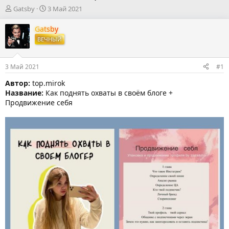
А
Д
Gatsby
3 Май 2021
в
а
т
т
Gatsby
о
а
ВЕЧНЫЙ
р
н
т
а
е
ч
3 Май 2021
#1
м
а
ы
л
Автор:
top.mirok
а
Название:
Как поднять охваты в своём блоге +
Продвижение себя