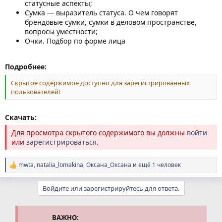
статусные аспекты;
Сумка — выразитель статуса. О чем говорят
брендовые сумки, сумки в деловом пространстве,
вопросы уместности;
Очки. Подбор по форме лица
Подробнее:
Скрытое содержимое доступно для зарегистрированных
пользователей!
Скачать:
Для просмотра скрытого содержимого вы должны
войти
или
зарегистрироваться
.
mwta
,
natalia_lomakina
,
Оксана_Оксана
и ещё 1 человек
Р
е
а
Войдите или зарегистрируйтесь для ответа.
к
ц
и
и
ВАЖНО: