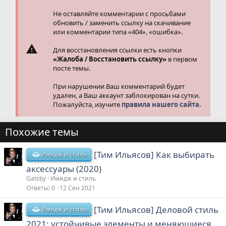
:
Не оставляйте комментарии с просьбами
обновить / заменить ссылку на скачивание
или комментарии типа «404», «ошибка».
Для восстановления ссылки есть кнопки
«Жалоба / Восстановить ссылку»
в первом
посте темы.
При нарушении Ваш комментарий будет
удален, а Ваш аккаунт заблокирован на сутки.
Пожалуйста, изучите
правила нашего сайта.
Похожие темы
[Тим Ильясов] Как выбирать
Имидж и стиль
аксессуары (2020)
Gatsby
Имидж и стиль
Ответы
0
12 Сен 2021
[Тим Ильясов] Деловой стиль
Имидж и стиль
2021: устойчивые элементы и меняющиеся