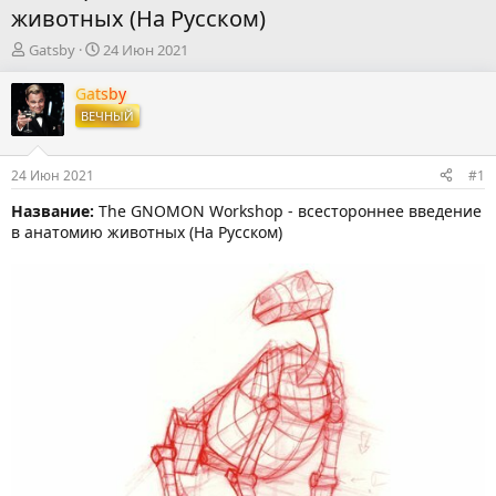
животных (На Русском)
А
Д
Gatsby
24 Июн 2021
в
а
т
т
Gatsby
о
а
ВЕЧНЫЙ
р
н
т
а
е
ч
24 Июн 2021
#1
м
а
ы
л
Название:
The GNOMON Workshop - всестороннее введение
а
в анатомию животных (На Русском)