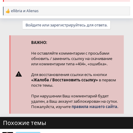
ellibria
и
Alienas
Р
е
а
Войдите или зарегистрируйтесь для ответа.
к
ц
и
и
ВАЖНО:
:
Не оставляйте комментарии с просьбами
обновить / заменить ссылку на скачивание
или комментарии типа «404», «ошибка».
Для восстановления ссылки есть кнопки
«Жалоба / Восстановить ссылку»
в первом
посте темы.
При нарушении Ваш комментарий будет
удален, а Ваш аккаунт заблокирован на сутки.
Пожалуйста, изучите
правила нашего сайта.
Похожие темы