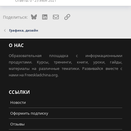
Ответы
0
25 Июн 2021
Bluesky
LinkedIn
Электронная почта
Ссылка
Поделиться:
Графика, дизайн
О НАС
Образовательная площадка с информационными
продуктами. Курсы, тренинги, книги, уроки, гайды,
материалы на различные тематики. Развивайся вместе с
нами на Freeskladchina.org.
ССЫЛКИ
Новости
Оформить подписку
Отзывы