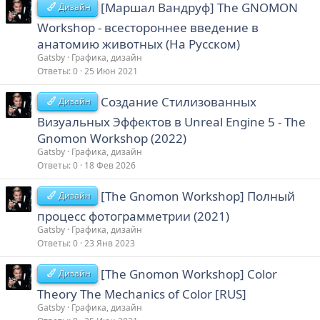
[Маршал Вандруф] The GNOMON
Дизайн
Workshop - всестороннее введение в
анатомию животных (На Русском)
Gatsby
Графика, дизайн
Ответы
0
25 Июн 2021
Создание Стилизованных
Дизайн
Визуальных Эффектов в Unreal Engine 5 - The
Gnomon Workshop (2022)
Gatsby
Графика, дизайн
Ответы
0
18 Фев 2026
[The Gnomon Workshop] Полный
Дизайн
процесс фотограмметрии (2021)
Gatsby
Графика, дизайн
Ответы
0
23 Янв 2023
[The Gnomon Workshop] Color
Дизайн
Theory The Mechanics of Color [RUS]
Gatsby
Графика, дизайн