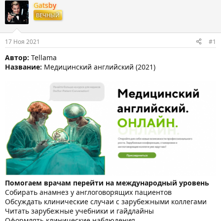
т
т
г
Gatsby
о
а
и
ВЕЧНЫЙ
р
н
т
а
е
ч
17 Ноя 2021
#1
м
а
ы
л
Автор:
Tellama
а
Название:
Медицинский английский (2021)
Помогаем врачам перейти на международный уровень
Собирать анамнез у англоговорящих пациентов
Обсуждать клинические случаи с зарубежными коллегами
Читать зарубежные учебники и гайдлайны
Оформлять клинические наблюдения