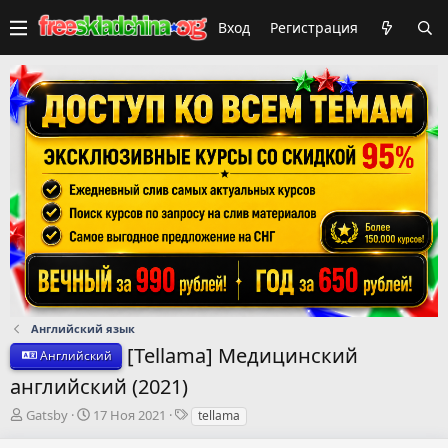
Вход
Регистрация
Английский язык
[Tellama] Медицинский
Английский
английский (2021)
А
Д
Т
Gatsby
17 Ноя 2021
tellama
в
а
е