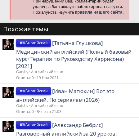
При нарушении Ваш комментарий будет
удален, а Ваш аккаунт заблокирован на сутки.
Пожалуйста, изучите
правила нашего сайта.
Похожие темы
[Татьяна Глушкова]
Английский
Медицинский английский (Полный базовый
курс+Терапия по Руководству Харрисона)
[2021]
Gatsby
Английский язык
Ответы
0
19 Ноя 2021
[Иван Матюхин] Вот это
Английский
английский. По сериалам (2026)
Gatsby
Английский язык
Ответы
0
Вчера в 21:03
[Александр Бебрис]
Английский
Разговорный английский за 20 уроков.