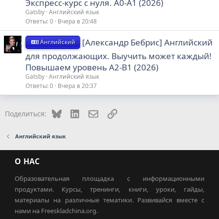
Экспресс-курс с нуля. A0-A1 (2026)
Gatsby
Английский язык
Ответы
0
Вчера в 20:48
[Александр Бебрис] Английский
Английский
для продолжающих. Выучить может каждый!
Повышаем уровень A2-B1 (2026)
Gatsby
Английский язык
Ответы
0
Вчера в 20:37
Bluesky
LinkedIn
Электронная почта
Ссылка
Поделиться:
Английский язык
О НАС
Образовательная площадка с информационными
продуктами. Курсы, тренинги, книги, уроки, гайды,
материалы на различные тематики. Развивайся вместе с
нами на Freeskladchina.org.