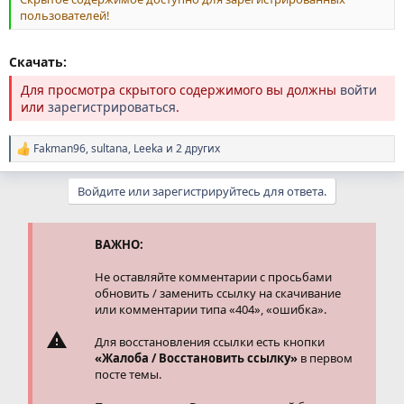
пользователей!
Скачать:
Для просмотра скрытого содержимого вы должны
войти
или
зарегистрироваться
.
Fakman96
,
sultana
,
Leeka
и 2 других
Р
е
а
Войдите или зарегистрируйтесь для ответа.
к
ц
и
и
ВАЖНО:
:
Не оставляйте комментарии с просьбами
обновить / заменить ссылку на скачивание
или комментарии типа «404», «ошибка».
Для восстановления ссылки есть кнопки
«Жалоба / Восстановить ссылку»
в первом
посте темы.