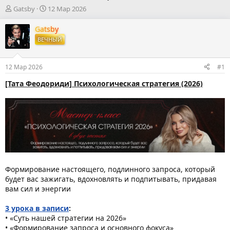
А
Д
Gatsby
12 Мар 2026
в
а
т
т
Gatsby
о
а
ВЕЧНЫЙ
р
н
т
а
е
ч
12 Мар 2026
#1
м
а
ы
л
[Тата Феодориди] Психологическая стратегия (2026)
а
Формирование настоящего, подлинного запроса, который
будет вас зажигать, вдохновлять и подпитывать, придавая
вам сил и энергии
3 урока в записи
:
• «Суть нашей стратегии на 2026»
• «Формирование запроса и основного фокуса»