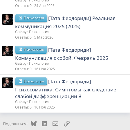
Gatsby
Психология
Ответы
0
24 Апр 2026
[Тата Феодориди] Реальная
Психология
коммуникация 2025 (2025)
Gatsby
Психология
Ответы
0
5 Мар 2026
[Тата Феодориди]
Психология
Коммуникация с собой. Февраль 2025
Gatsby
Психология
Ответы
0
16 Ноя 2025
[Тата Феодориди]
Психология
Психосоматика. Симптомы как следствие
слабой дифференциации Я
Gatsby
Психология
Ответы
0
16 Ноя 2025
Bluesky
LinkedIn
Электронная почта
Ссылка
Поделиться: