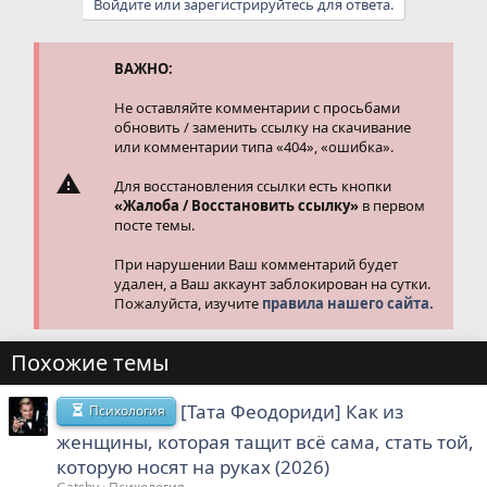
Войдите или зарегистрируйтесь для ответа.
к
ц
и
и
ВАЖНО:
:
Не оставляйте комментарии с просьбами
обновить / заменить ссылку на скачивание
или комментарии типа «404», «ошибка».
Для восстановления ссылки есть кнопки
«Жалоба / Восстановить ссылку»
в первом
посте темы.
При нарушении Ваш комментарий будет
удален, а Ваш аккаунт заблокирован на сутки.
Пожалуйста, изучите
правила нашего сайта.
Похожие темы
[Тата Феодориди] Как из
Психология
женщины, которая тащит всё сама, стать той,
которую носят на руках (2026)