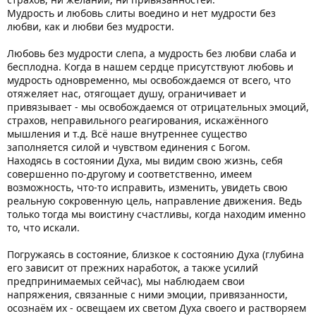
Мудрость и любовь слиты воедино и нет мудрости без
любви, как и любви без мудрости.
Любовь без мудрости слепа, а мудрость без любви слаба и
бесплодна. Когда в нашем сердце присутствуют любовь и
мудрость одновременно, мы освобождаемся от всего, что
отяжеляет нас, отягощает душу, ограничивает и
привязывает - мы освобождаемся от отрицательных эмоций,
страхов, неправильного реагирования, искажённого
мышления и т.д. Всё наше внутреннее существо
заполняется силой и чувством единения с Богом.
Находясь в состоянии Духа, мы видим свою жизнь, себя
совершенно по-другому и соответственно, имеем
возможность, что-то исправить, изменить, увидеть свою
реальную сокровенную цель, направление движения. Ведь
только тогда мы воистину счастливы, когда находим именно
то, что искали.
Погружаясь в состояние, близкое к состоянию Духа (глубина
его зависит от прежних наработок, а также усилий
предпринимаемых сейчас), мы наблюдаем свои
напряжения, связанные с ними эмоции, привязанности,
осознаём их - освещаем их светом Духа своего и растворяем