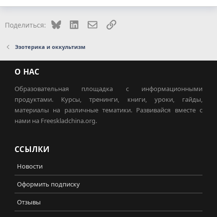
Bluesky
LinkedIn
Электронная почта
Ссылка
Поделиться:
Эзотерика и оккультизм
О НАС
Образовательная площадка с информационными
продуктами. Курсы, тренинги, книги, уроки, гайды,
материалы на различные тематики. Развивайся вместе с
нами на Freeskladchina.org.
ССЫЛКИ
Новости
Оформить подписку
Отзывы