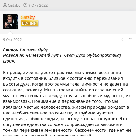
А
Д
Gatsby
9 Окт 2022
в
а
т
т
Gatsby
о
а
ВЕЧНЫЙ
р
н
т
а
е
ч
9 Окт 2022
#1
м
а
ы
л
Автор:
Татьяна Орбу
а
Название:
Четвертый путь. Свет Духа (Аудиопрактика)
(2004)
В приводимой на диске практике мы учимся осознанно
входить в состояние, близкое к состоянию переживания
высоты Духа, когда программы тела, личности не давят на
сознание, психику. Мы пытаемся выйти из ограничений
ума, почувствовать свободу, ощутить любовь и мудрость, их
взаимосвязь. Понимание и переживание того, что мы
являемся частью человечества, живой природы рождает в
нас необыкновенное по качеству и глубине чувство
единения, любви к людям, ко всему, что нас окружает. Это
ощущение единства со всем сопровождается высоким и
тонким переживанием вечности, бесконечности, где нет ни
страхов, ни желаний, ни привязанностей.