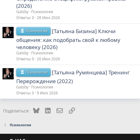
(2026)
Gatsby
Психология
Ответы
0
28 Июл 2026
[Татьяна Бизина] Ключи
Психология
общения: как подобрать свой к любому
человеку (2026)
Gatsby
Психология
Ответы
0
20 Июл 2026
[Татьяна Румянцева] Тренинг
Психология
Перерождение (2022)
Gatsby
Психология
Ответы
0
9 Июл 2026
Bluesky
LinkedIn
Электронная почта
Ссылка
Поделиться:
Психология