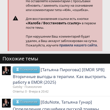
Не оставляйте комментарии с просьбами
обновить / заменить ссылку на скачивание
или комментарии типа «404», «ошибка».
Для восстановления ссылки есть кнопки
«Жалоба / Восстановить ссылку»
в первом
посте темы.
При нарушении Ваш комментарий будет
удален, а Ваш аккаунт заблокирован на сутки.
Пожалуйста, изучите
правила нашего сайта.
Похожие темы
[Татьяна Пирогова] [EMDR SPB]
Психология
Вторичные выгоды в терапии. Как выстроить
работу в EMDR (2025)
Gatsby
Психология
Ответы
0
Вчера в 20:42
[EduNote, Татьяна Гунар]
Психология
Определение специфики русской травмы