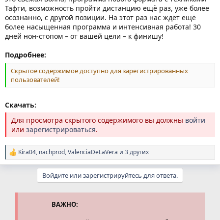
Тафти, возможность пройти дистанцию ещё раз, уже более
осознанно, с другой позиции. На этот раз нас ждёт ещё
более насыщенная программа и интенсивная работа! 30
дней нон-стопом – от вашей цели – к финишу!
Подробнее:
Скрытое содержимое доступно для зарегистрированных
пользователей!
Скачать:
Для просмотра скрытого содержимого вы должны
войти
или
зарегистрироваться
.
Kira04
,
nachprod
,
ValenciaDeLaVera
и 3 других
Р
е
а
Войдите или зарегистрируйтесь для ответа.
к
ц
и
и
ВАЖНО:
: