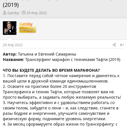
(2019)
А
Д
Gatsby
29 Апр 2022
в
а
т
т
Gatsby
о
а
ВЕЧНЫЙ
р
н
т
а
е
ч
29 Апр 2022
#1
м
а
ы
л
Автор:
Татьяна и Евгений Самарины
а
Название:
Трансерфинг марафон с техниками Тафти (2019)
ЧТО ВЫ БУДЕТЕ ДЕЛАТЬ ВО ВРЕМЯ МАРАФОНА?
1. Поставите перед собой чёткое намерение и двинетесь к
вашей цели в дружной команде единомышленников.
2. Освоите на практике более 20 инструментов
Трансерфинга и техник Тафти, которые позволят вам не
просто выбирать, а задавать любую желаемую реальность!
3. Научитесь эффективно и с удовольствием работать со
своим телом, забудете о лени – и, как следствие, станете в
разы бодрее и энергичнее, улучшите самочувствие и
физическую форму, поднимите уровень энергетики.
4. За месяц сформируете образ жизни по Трансерфингу: с