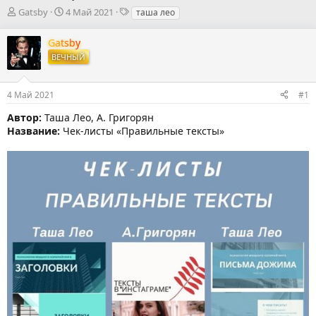
А
Д
Т
Gatsby
4 Май 2021
таша лео
в
а
е
т
т
г
Gatsby
о
а
и
ВЕЧНЫЙ
р
н
т
а
е
ч
4 Май 2021
#1
м
а
ы
л
Автор:
Таша Лео, А. Григорян
а
Название:
Чек-листы «Правильные тексты»