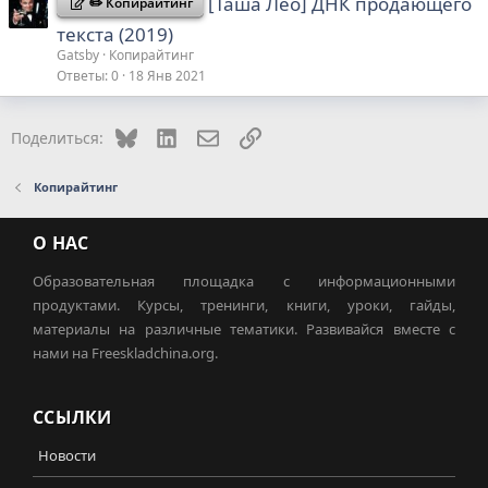
[Таша Лео] ДНК продающего
✏️ Копирайтинг
текста (2019)
Gatsby
Копирайтинг
Ответы
0
18 Янв 2021
Bluesky
LinkedIn
Электронная почта
Ссылка
Поделиться:
Копирайтинг
О НАС
Образовательная площадка с информационными
продуктами. Курсы, тренинги, книги, уроки, гайды,
материалы на различные тематики. Развивайся вместе с
нами на Freeskladchina.org.
ССЫЛКИ
Новости