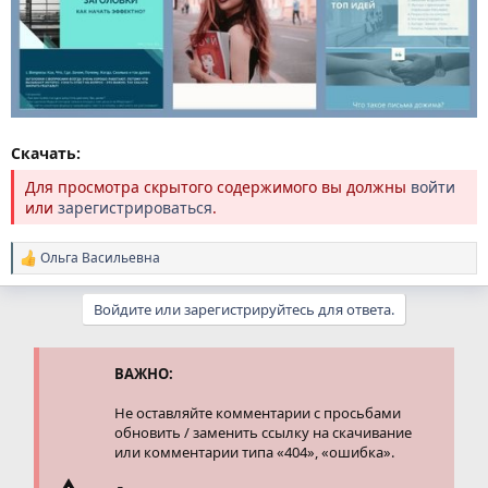
Скачать:
Для просмотра скрытого содержимого вы должны
войти
или
зарегистрироваться
.
Ольга Васильевна
Р
е
а
Войдите или зарегистрируйтесь для ответа.
к
ц
и
и
ВАЖНО:
:
Не оставляйте комментарии с просьбами
обновить / заменить ссылку на скачивание
или комментарии типа «404», «ошибка».