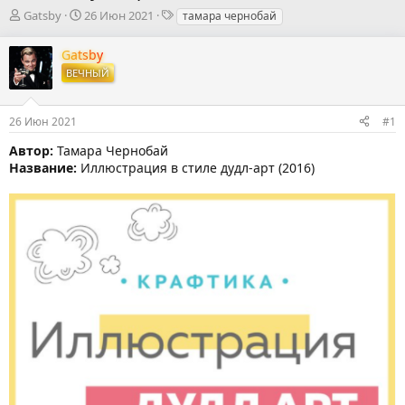
А
Д
Т
Gatsby
26 Июн 2021
тамара чернобай
в
а
е
т
т
г
Gatsby
о
а
и
ВЕЧНЫЙ
р
н
т
а
е
ч
26 Июн 2021
#1
м
а
ы
л
Автор:
Тамара Чернобай
а
Название:
Иллюстрация в стиле дудл-арт (2016)