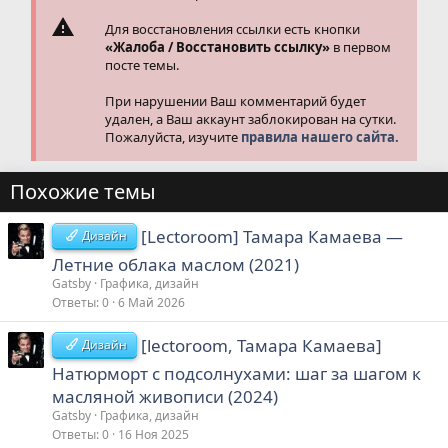
Для восстановления ссылки есть кнопки
«Жалоба / Восстановить ссылку»
в первом
посте темы.
При нарушении Ваш комментарий будет
удален, а Ваш аккаунт заблокирован на сутки.
Пожалуйста, изучите
правила нашего сайта.
Похожие темы
[Lectoroom] Тамара Камаева ―
Дизайн
Летние облака маслом (2021)
Gatsby
Графика, дизайн
Ответы
0
6 Май 2026
[lectoroom, Тамара Камаева]
Дизайн
Натюрморт с подсолнухами: шаг за шагом к
масляной живописи (2024)
Gatsby
Графика, дизайн
Ответы
0
16 Ноя 2025