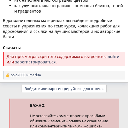
как наполнить иллюстрацию цветом
как улучшить иллюстрацию с помощью бликов, теней
и градиентов
В дополнительных материалах вы найдете подробные
советы и упражнения по теме курса, коллекцию работ для
вдохновения и ссылки на лучших мастеров и их авторские
блоги.
Скачать:
Для просмотра скрытого содержимого вы должны
войти
или
зарегистрироваться
.
polo2000
и
mari94
Р
е
а
Войдите или зарегистрируйтесь для ответа.
к
ц
и
и
ВАЖНО:
:
Не оставляйте комментарии с просьбами
обновить / заменить ссылку на скачивание
или комментарии типа «404», «ошибка».