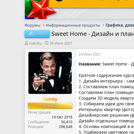
Форумы
Информационные продукты
Графика, диз
Sweet Home - Дизайн и пла
Дизайн
А
Д
Gatsby
24 Июн 2021
в
а
т
т
24 Июн 2021
о
а
Название:
Sweet Home - Д
р
н
т
а
е
ч
Краткое содержание курса
м
а
1. Дизайн интерьера - с
ы
л
2. Составляем план поме
а
Составляем план помеще
Создаем 3D-модель кварти
Gatsby
3. Собираем идеи для сво
ВЕЧНЫЙ
Интерьеры квартир (фото
Регистрация
Дизайнерские решения (ф
10 Окт 2018
Дизайн отдельных помеще
Сообщения
56,410
4. Основы композиций в 
Реакции
296,648
5. Подбираем цветовую га