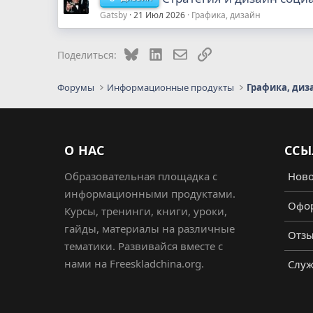
Gatsby
21 Июл 2026
Графика, дизайн
Bluesky
LinkedIn
Электронная почта
Ссылка
Поделиться:
Форумы
Информационные продукты
Графика, диз
О НАС
ССЫ
Образовательная площадка с
Ново
информационными продуктами.
Офор
Курсы, тренинги, книги, уроки,
гайды, материалы на различные
Отз
тематики. Развивайся вместе с
нами на Freeskladchina.org.
Служ