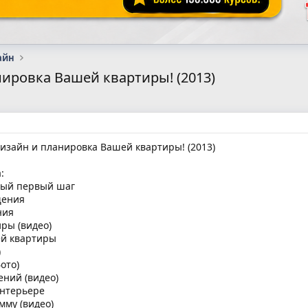
айн
нировка Вашей квартиры! (2013)
изайн и планировка Вашей квартиры! (2013)
:
амый первый шаг
щения
ния
ры (видео)
ей квартиры
)
ото)
ний (видео)
интерьере
мму (видео)