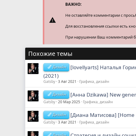
и
ВАЖНО:
:
Не оставляйте комментарии с прось
Для восстановления ссылки есть кн
При нарушении Ваш комментарий буд
Похожие темы
[lovellyarts] Наталья Го
Дизайн
(2021)
Gatsby
3 Авг 2021
Графика, дизайн
[Анна Dzikawa] New generat
Дизайн
Gatsby
20 Мар 2025
Графика, дизайн
[Диана Матисова] [Home D
Дизайн
Gatsby
3 Авг 2021
Графика, дизайн
Стратегия и дизайн социа
Дизайн