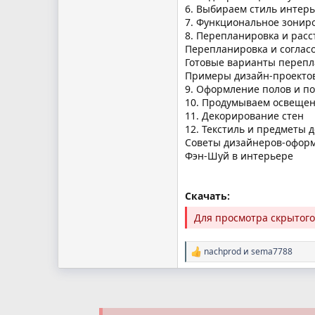
6. Выбираем стиль интерь
7. Функциональное зонир
8. Перепланировка и расс
Перепланировка и соглас
Готовые варианты перепл
Примеры дизайн-проектов
9. Оформление полов и пот
10. Продумываем освещени
11. Декорирование стен
12. Текстиль и предметы д
Советы дизайнеров-офор
Фэн-Шуй в интерьере
Скачать:
Для просмотра скрытог
nachprod
и
sema7788
Р
е
а
к
ц
и