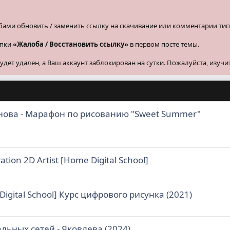
бами обновить / заменить ссылку на скачивание или комментарии тип
опки
«Жалоба / Восстановить ссылку»
в первом посте темы.
ет удален, а Ваш аккаунт заблокирован на сутки. Пожалуйста, изучи
ринова - Марафон по рисованию "Sweet Summer"
ion 2D Artist [Home Digital School]
igital School] Курс цифрового рисунка (2021)
льных сетей - Яковлева (2024)