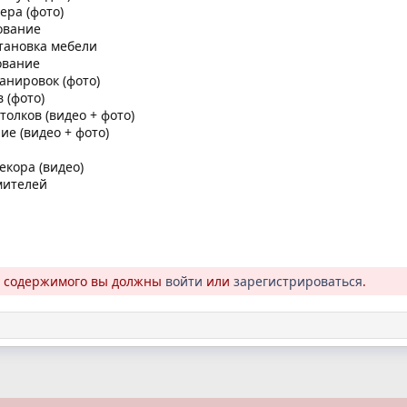
ера (фото)
ование
тановка мебели
ование
анировок (фото)
 (фото)
олков (видео + фото)
е (видео + фото)
екора (видео)
мителей
о содержимого вы должны
войти
или
зарегистрироваться
.