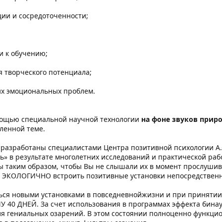
ии и сосредоточенности;
и к обучению;
я творческого потенциала;
их эмоциональных проблем.
омощью специальной научной технологии
на фоне звуков прир
ленной теме.
разработаны специалистами Центра позитивной психологии А.
ь» в результате многолетних исследований и практической раб
ы таким образом, чтобы Вы не слышали их в момент прослушива
 ЭКОЛОГИЧНО встроить позитивные установки непосредственн
ться новыми установками в повседневнойжизни и при приняти
0 ДНЕЙ. За счет использования в программах эффекта бинаур
ля гениальных озарений. В этом состоянии полноценно функци