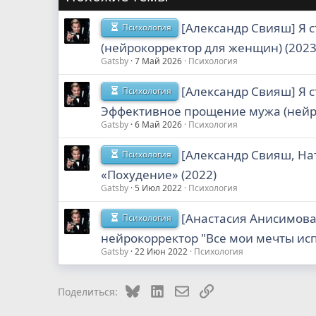
[Александр Свияш] Я
Психология
(нейрокорректор для женщин) (2023
Gatsby
7 Май 2026
Психология
[Александр Свияш] Я 
Психология
Эффективное прощение мужа (нейро
Gatsby
6 Май 2026
Психология
[Александр Свияш, На
Психология
«Похудение» (2022)
Gatsby
5 Июл 2022
Психология
[Анастасия Анисимова
Психология
нейрокорректор "Все мои мечты исп
Gatsby
22 Июн 2022
Психология
Bluesky
LinkedIn
Электронная почта
Ссылка
Поделиться: