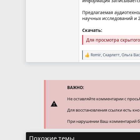
информация записывается
Предлагаемая аудиотехно
научных исследований и 
Скачать:
Для просмотра скрытог
Romir
,
Скарлетт
,
Ольга Ва
Р
е
а
к
ц
и
и
ВАЖНО:
:
Не оставляйте комментарии с прось
Для восстановления ссылки есть кн
При нарушении Ваш комментарий буд
Похожие темы