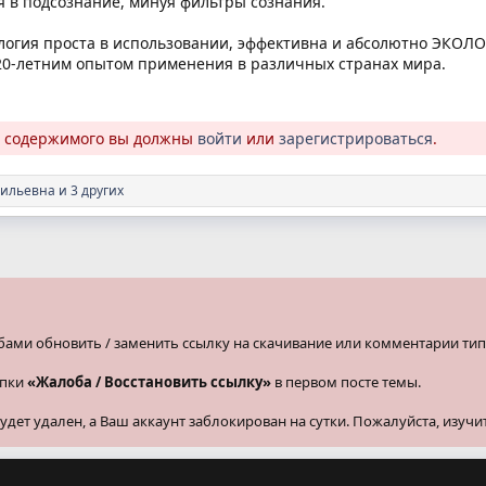
 в подсознание, минуя фильтры сознания.
логия проста в использовании, эффективна и абсолютно ЭКОЛ
20-летним опытом применения в различных странах мира.
о содержимого вы должны
войти
или
зарегистрироваться
.
сильевна
и 3 других
бами обновить / заменить ссылку на скачивание или комментарии тип
опки
«Жалоба / Восстановить ссылку»
в первом посте темы.
ет удален, а Ваш аккаунт заблокирован на сутки. Пожалуйста, изучи