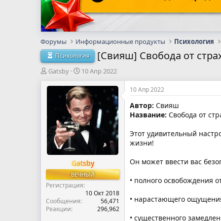
Форумы
Информационные продукты
Психология
[Свияш] Свобода от стра
Психология
А
Д
Gatsby
10 Апр 2022
в
а
т
т
10 Апр 2022
о
а
Автор:
Свияш
р
н
Название:
Свобода от стр
т
а
е
ч
м
а
Этот удивительный настро
ы
л
жизни!
а
Он может ввести вас безоп
Gatsby
ВЕЧНЫЙ
• полного освобождения от
Регистрация
10 Окт 2018
• нарастающего ощущения
Сообщения
56,471
Реакции
296,962
• существенного замедлен