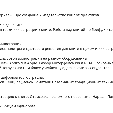
ериалы. Про создание и издательство книг от практиков.
тчи для книги
гтовки иллюстрации к книге. Работа над книгой по брифу, чита
 иллюстрации
иск палитры и цветового решения для книги в целом и иллюстр
и цифровой иллюстрации на разном оборудовании
еты Android и Apple. Разбор Интерфейса PROCREATE (основные 
(быструю) часть и более углубленную, для пытливых студентов.
а цифровой иллюстрации.
тов. Тени, рефлексы. Имитация различных традиционных техник
трацию к книге. Отрисовка несложного персонажа. Нарвал. Под
. Рисуем единорога.