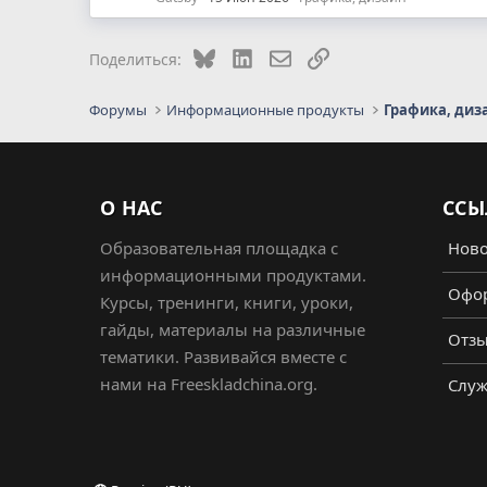
Bluesky
LinkedIn
Электронная почта
Ссылка
Поделиться:
Форумы
Информационные продукты
Графика, диз
О НАС
ССЫ
Образовательная площадка с
Ново
информационными продуктами.
Офор
Курсы, тренинги, книги, уроки,
гайды, материалы на различные
Отз
тематики. Развивайся вместе с
нами на Freeskladchina.org.
Служ