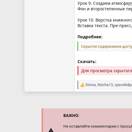
Урок 9. Создаем атмосферу
Фон и второстепенные пе
Урок 10. Верстка книжног
Вставка текста. Пре-прес
Подробнее:
Скрытое содержимое досту
Скачать:
Для просмотра скрытог
Divina
,
Masha13
,
spacekidp
Р
е
а
к
ц
и
и
ВАЖНО:
:
Не оставляйте комментарии с прось