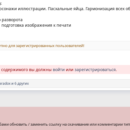
.
рсонажи иллюстрации. Пасхальные яйца. Гармонизация всех о
о разворота
с, подготовка изображения к печати
пно для зарегистрированных пользователей!
о содержимого вы должны
войти
или
зарегистрироваться
.
aradox
и 6 других
бами обновить / заменить ссылку на скачивание или комментарии тип