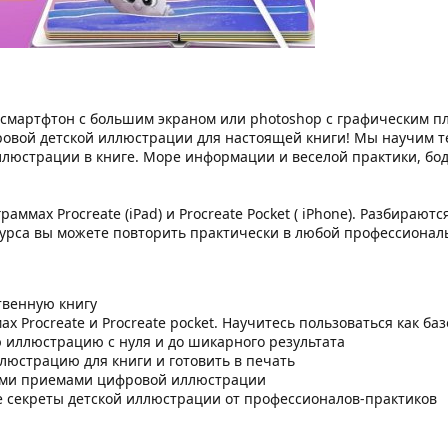
т, смартфтон с большим экраном или photoshop c графическим
ровой детской иллюстрации для настоящей книги! Мы научим т
люстрации в книге. Море информации и веселой практики, бод
аммах Procreate (iPad) и Procreate Pocket ( iPhone). Разбираю
рса вы можете повторить практически в любой профессионал
твенную книгу
ах Procreate и Procreate pocket. Научитесь пользоваться как 
 иллюстрацию с нуля и до шикарного результата
люстрацию для книги и готовить в печать
ыми приемами цифровой иллюстрации
е секреты детской иллюстрации от профессионалов-практиков