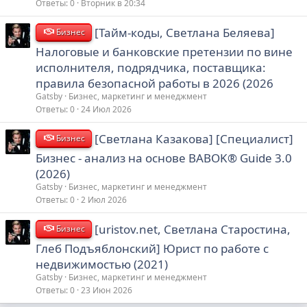
Ответы
0
Вторник в 20:34
[Тайм-коды, Светлана Беляева]
Бизнес
Налоговые и банковские претензии по вине
исполнителя, подрядчика, поставщика:
правила безопасной работы в 2026 (2026
Gatsby
Бизнес, маркетинг и менеджмент
Ответы
0
24 Июл 2026
[Светлана Казакова] [Специалист]
Бизнес
Бизнес - анализ на основе BABOK® Guide 3.0
(2026)
Gatsby
Бизнес, маркетинг и менеджмент
Ответы
0
2 Июл 2026
[uristov.net, Светлана Старостина,
Бизнес
Глеб Подъяблонский] Юрист по работе с
недвижимостью (2021)
Gatsby
Бизнес, маркетинг и менеджмент
Ответы
0
23 Июн 2026