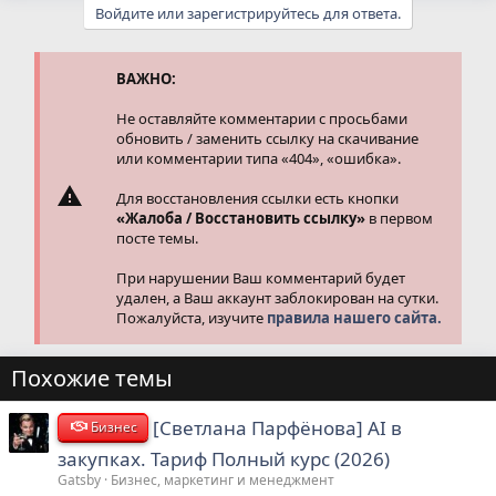
а
Войдите или зарегистрируйтесь для ответа.
к
ц
и
и
ВАЖНО:
:
Не оставляйте комментарии с просьбами
обновить / заменить ссылку на скачивание
или комментарии типа «404», «ошибка».
Для восстановления ссылки есть кнопки
«Жалоба / Восстановить ссылку»
в первом
посте темы.
При нарушении Ваш комментарий будет
удален, а Ваш аккаунт заблокирован на сутки.
Пожалуйста, изучите
правила нашего сайта.
Похожие темы
[Светлана Парфёнова] AI в
Бизнес
закупках. Тариф Полный курс (2026)
Gatsby
Бизнес, маркетинг и менеджмент