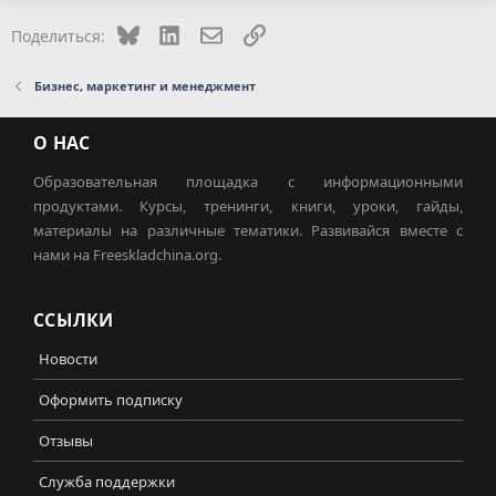
Bluesky
LinkedIn
Электронная почта
Ссылка
Поделиться:
Бизнес, маркетинг и менеджмент
О НАС
Образовательная площадка с информационными
продуктами. Курсы, тренинги, книги, уроки, гайды,
материалы на различные тематики. Развивайся вместе с
нами на Freeskladchina.org.
ССЫЛКИ
Новости
Оформить подписку
Отзывы
Служба поддержки