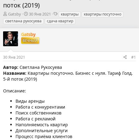
поток (2019)
А
Д
Т
Gatsby
30 Янв 2021
квартиры
квартиры посуточно
в
а
е
светлана рукосуева
сдача квартир
т
т
г
о
а
и
Gatsby
р
н
ВЕЧНЫЙ
т
а
е
ч
м
а
30 Янв 2021
#1
ы
л
а
Автор:
Светлана Рукосуева
Название:
Квартиры посуточно. Бизнес с нуля. Тариф Голд.
5-й поток (2019)
Описание:
Виды аренды
Работа с конкурентами
Поиск собственников
Работа с рекламой
Наполняемость квартир
Дополнительные услуги
Процесс приёма клиентов