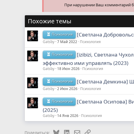
При нарушении Ваш комментарий буд
Похожие темы
[Светлана Добровольск
Психология
Gatsby
7 Май 2022
Психология
[izibizi, Светлана Чух
Психология
эффективно ими управлять (2023)
Gatsby
18 Июн 2026
Психология
[Светлана Демкина] Ш
Психология
Gatsby
2 Июн 2026
Психология
[Светлана Осипова] Ви
Психология
(2025)
Gatsby
14 Янв 2026
Психология
Bluesky
LinkedIn
Электронная почта
Ссылка
Поделиться: