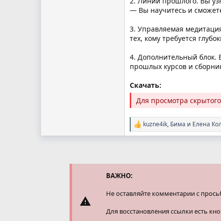
2. Линии прошлого. Вы уз
— Вы научитесь и сможете
3. Управляемая медитаци
тех, кому требуется глубо
4. Дополнительный блок.
прошлых курсов и сборни
Скачать:
Для просмотра скрытог
kuzne4ik
,
Бима
и
Елена Ко
Р
е
а
к
ц
и
и
ВАЖНО:
:
Не оставляйте комментарии с прось
Для восстановления ссылки есть кн