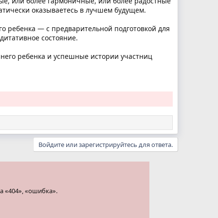
ные, или более гармоничные, или более радостные
матически оказываетесь в лучшем будущем.
го ребенка — с предварительной подготовкой для
едитативное состояние.
ннего ребенка и успешные истории участниц
Войдите или зарегистрируйтесь для ответа.
а «404», «ошибка».