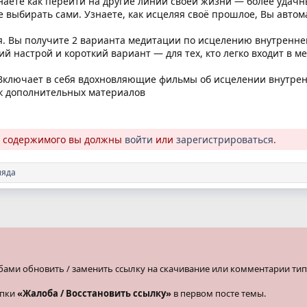
наете как перейти на другие линии своей жизни — более удач
 выбирать сами. Узнаете, как исцеляя своё прошлое, Вы авто
я. Вы получите 2 варианта медитации по исцелению внутренне
кий настрой и короткий вариант — для тех, кто легко входит в м
 Включает в себя вдохновляющие фильмы об исцелении внутре
к дополнительных материалов
о содержимого вы должны
войти
или
зарегистрироваться
.
ляда
бами обновить / заменить ссылку на скачивание или комментарии тип
опки
«Жалоба / Восстановить ссылку»
в первом посте темы.