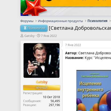
Форумы
Информационные продукты
Психология
[Светлана Добровольская
Психология
А
Д
Gatsby
7 Янв 2022
в
а
т
т
7 Янв 2022
о
а
Автор:
Светлана Доброво
р
н
Название:
Курс "Исцелени
т
а
е
ч
м
а
ы
л
а
Gatsby
ВЕЧНЫЙ
Регистрация
10 Окт 2018
Сообщения
56,495
Реакции
297,196