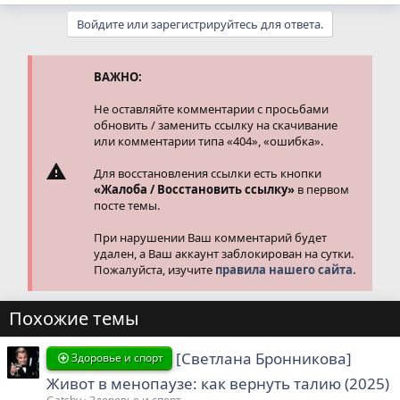
е
а
Войдите или зарегистрируйтесь для ответа.
к
ц
и
и
ВАЖНО:
:
Не оставляйте комментарии с просьбами
обновить / заменить ссылку на скачивание
или комментарии типа «404», «ошибка».
Для восстановления ссылки есть кнопки
«Жалоба / Восстановить ссылку»
в первом
посте темы.
При нарушении Ваш комментарий будет
удален, а Ваш аккаунт заблокирован на сутки.
Пожалуйста, изучите
правила нашего сайта.
Похожие темы
[Светлана Бронникова]
Здоровье и спорт
Живот в менопаузе: как вернуть талию (2025)