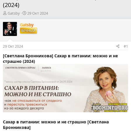
(2024)
А
Д
Gatsby
29 Окт 2024
в
а
т
т
Gatsby
о
а
ВЕЧНЫЙ
р
н
т
а
е
ч
29 Окт 2024
#1
м
а
ы
л
[Светлана Бронникова] Сахар в питании: можно и не
а
страшно (2024)
Сахар в питании: можно и не страшно [Светлана
Бронникова]