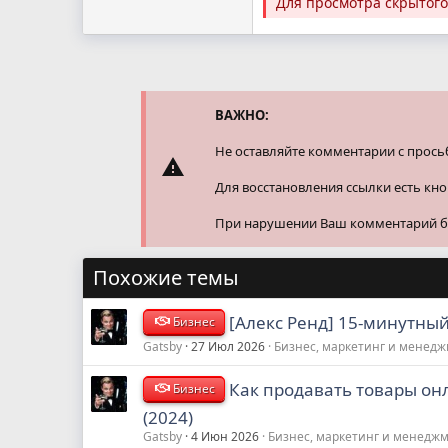
Для просмотра скрытог
ВАЖНО:
Не оставляйте комментарии с прось
Для восстановления ссылки есть кн
При нарушении Ваш комментарий буд
Похожие темы
[Алекс Ренд] 15-минутны
Бизнес
Gatsby
27 Июл 2026
Бизнес, маркетинг и менед
Как продавать товары онл
Бизнес
(2024)
Gatsby
4 Июн 2026
Бизнес, маркетинг и менедж