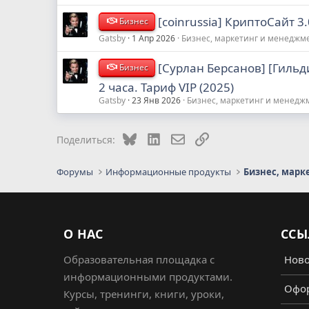
[coinrussia] КриптоСайт 3.
Бизнес
Gatsby
1 Апр 2026
Бизнес, маркетинг и менеджм
[Сурлан Берсанов] [Гильд
Бизнес
2 часа. Тариф VIP (2025)
Gatsby
23 Янв 2026
Бизнес, маркетинг и менедж
Bluesky
LinkedIn
Электронная почта
Ссылка
Поделиться:
Форумы
Информационные продукты
Бизнес, марк
О НАС
ССЫ
Образовательная площадка с
Ново
информационными продуктами.
Офор
Курсы, тренинги, книги, уроки,