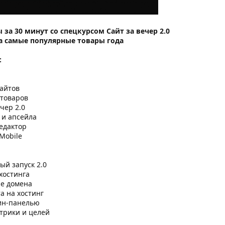
 за 30 минут со спецкурсом Сайт за вечер 2.0
на самые популярные товары года
:
сайтов
 товаров
чер 2.0
 и апсейла
едактор
Mobile
ый запуск 2.0
хостинга
ие домена
та на хостинг
мин-панелью
етрики и целей