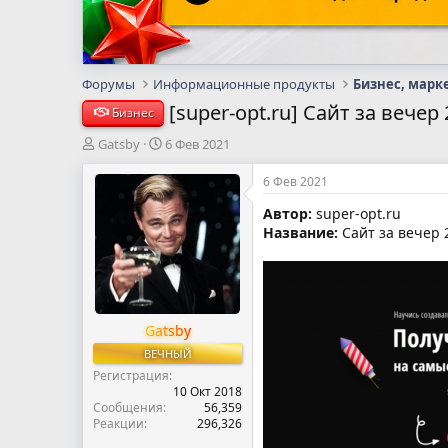
Форумы
Информационные продукты
Бизнес, марк
[super-opt.ru] Сайт за вече
Бизнес
А
Д
Gatsby
6 Фев 2021
в
а
т
т
6 Фев 2021
о
а
Автор:
super-opt.ru
р
н
Название:
Сайт за вечер 
т
а
е
ч
м
а
ы
л
а
Gatsby
ВЕЧНЫЙ
Регистрация
10 Окт 2018
Сообщения
56,359
Реакции
296,326