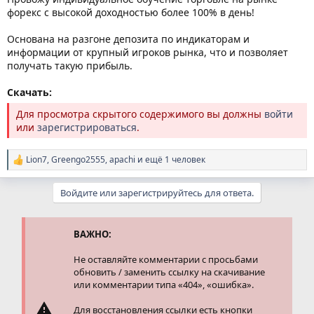
форекс с высокой доходностью более 100% в день!
Основана на разгоне депозита по индикаторам и
информации от крупный игроков рынка, что и позволяет
получать такую прибыль.
Скачать:
Для просмотра скрытого содержимого вы должны
войти
или
зарегистрироваться
.
Lion7
,
Greengo2555
,
apachi
и ещё 1 человек
Р
е
а
Войдите или зарегистрируйтесь для ответа.
к
ц
и
и
ВАЖНО:
:
Не оставляйте комментарии с просьбами
обновить / заменить ссылку на скачивание
или комментарии типа «404», «ошибка».
Для восстановления ссылки есть кнопки