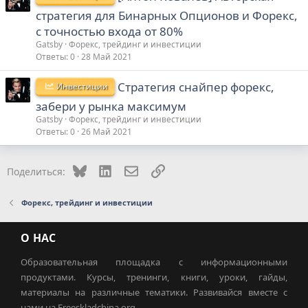
стратегия для Бинарных Опционов и Форекс,
с точностью входа от 80%
Gatsby
Форекс, трейдинг и инвестиции
Ответы
0
28 Май 2021
Стратегия снайпер форекс,
Инвестиции
забери у рынка максимум
Gatsby
Форекс, трейдинг и инвестиции
Ответы
0
26 Май 2021
Bluesky
LinkedIn
Электронная почта
Ссылка
Поделиться:
Форекс, трейдинг и инвестиции
О НАС
Образовательная площадка с информационными
продуктами. Курсы, тренинги, книги, уроки, гайды,
материалы на различные тематики. Развивайся вместе с
нами на Freeskladchina.org.