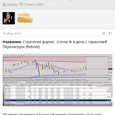
А
Д
Gatsby
15 Июн 2021
в
а
т
т
Gatsby
о
а
ВЕЧНЫЙ
р
н
т
а
е
ч
15 Июн 2021
#1
м
а
ы
л
Название:
Стратегия форекс -Сотни % в день с гарантией
а
Перезагрузк (Reboot)
Провожу индивидуальное обучение торговле на рынке