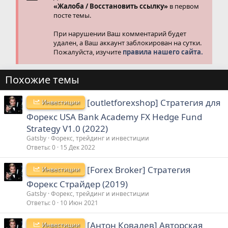
«Жалоба / Восстановить ссылку»
в первом
посте темы.
При нарушении Ваш комментарий будет
удален, а Ваш аккаунт заблокирован на сутки.
Пожалуйста, изучите
правила нашего сайта.
Похожие темы
[outletforexshop] Стратегия для
Инвестиции
Форекс USA Bank Academy FX Hedge Fund
Strategy V1.0 (2022)
Gatsby
Форекс, трейдинг и инвестиции
Ответы
0
15 Дек 2022
[Forex Broker] Стратегия
Инвестиции
Форекс Страйдер (2019)
Gatsby
Форекс, трейдинг и инвестиции
Ответы
0
10 Июн 2021
[Антон Ковалев] Авторская
Инвестиции