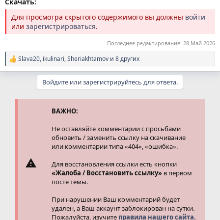
Скачать:
Для просмотра скрытого содержимого вы должны
войти
или
зарегистрироваться
.
Последнее редактирование:
28 Май 2026
Slava20
,
ikulinari
,
Sheriakhtamov
и 8 других
Р
е
а
Войдите или зарегистрируйтесь для ответа.
к
ц
и
и
ВАЖНО:
:
Не оставляйте комментарии с просьбами
обновить / заменить ссылку на скачивание
или комментарии типа «404», «ошибка».
Для восстановления ссылки есть кнопки
«Жалоба / Восстановить ссылку»
в первом
посте темы.
При нарушении Ваш комментарий будет
удален, а Ваш аккаунт заблокирован на сутки.
Пожалуйста, изучите
правила нашего сайта.