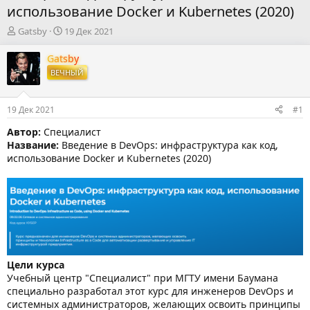
использование Docker и Kubernetes (2020)
А
Д
Gatsby
19 Дек 2021
в
а
т
т
Gatsby
о
а
ВЕЧНЫЙ
р
н
т
а
е
ч
19 Дек 2021
#1
м
а
ы
л
Автор:
Специалист
а
Название:
Введение в DevOps: инфраструктура как код,
использование Docker и Kubernetes (2020)
Цели курса
Учебный центр "Специалист" при МГТУ имени Баумана
специально разработал этот курс для инженеров DevOps и
системных администраторов, желающих освоить принципы