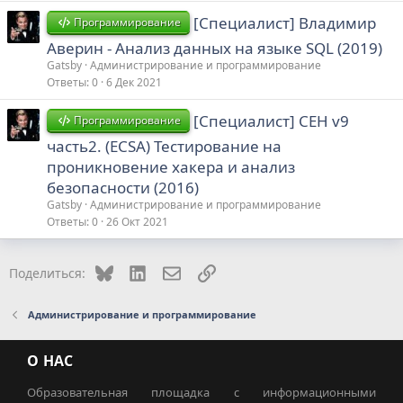
[Специалист] Владимир
Программирование
Аверин - Анализ данных на языке SQL (2019)
Gatsby
Администрирование и программирование
Ответы
0
6 Дек 2021
[Специалист] CEH v9
Программирование
часть2. (ECSA) Тестирование на
проникновение хакера и анализ
безопасности (2016)
Gatsby
Администрирование и программирование
Ответы
0
26 Окт 2021
Bluesky
LinkedIn
Электронная почта
Ссылка
Поделиться:
Администрирование и программирование
О НАС
Образовательная площадка с информационными