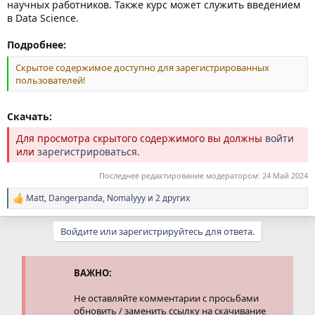
научных работников. Также курс может служить введением
в Data Science.
Подробнее:
Скрытое содержимое доступно для зарегистрированных
пользователей!
Скачать:
Для просмотра скрытого содержимого вы должны
войти
или
зарегистрироваться
.
Последнее редактирование модератором:
24 Май 2024
Matt
,
Dangerpanda
,
Nomalyyy
и 2 других
Р
е
а
Войдите или зарегистрируйтесь для ответа.
к
ц
и
и
ВАЖНО:
:
Не оставляйте комментарии с просьбами
обновить / заменить ссылку на скачивание