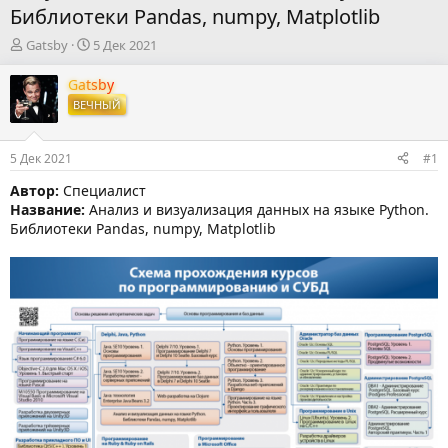
Библиотеки Pandas, numpy, Matplotlib
А
Д
Gatsby
5 Дек 2021
в
а
т
т
Gatsby
о
а
ВЕЧНЫЙ
р
н
т
а
е
ч
5 Дек 2021
#1
м
а
ы
л
Автор:
Специалист
а
Название:
Анализ и визуализация данных на языке Python.
Библиотеки Pandas, numpy, Matplotlib