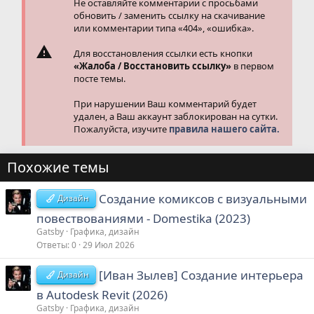
Не оставляйте комментарии с просьбами
обновить / заменить ссылку на скачивание
или комментарии типа «404», «ошибка».
Для восстановления ссылки есть кнопки
«Жалоба / Восстановить ссылку»
в первом
посте темы.
При нарушении Ваш комментарий будет
удален, а Ваш аккаунт заблокирован на сутки.
Пожалуйста, изучите
правила нашего сайта.
Похожие темы
Создание комиксов с визуальными
Дизайн
повествованиями - Domestika (2023)
Gatsby
Графика, дизайн
Ответы
0
29 Июл 2026
[Иван Зылев] Создание интерьера
Дизайн
в Autodesk Revit (2026)
Gatsby
Графика, дизайн