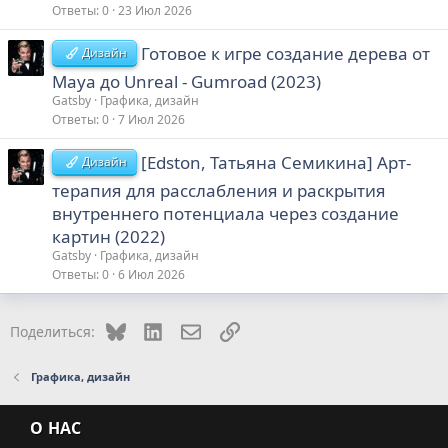
Ответы
0
23 Июл 2026
Готовое к игре создание дерева от
Дизайн
Maya до Unreal - Gumroad (2023)
Gatsby
Графика, дизайн
Ответы
0
7 Июл 2026
[Edston, Татьяна Семикина] Арт-
Дизайн
терапия для расслабления и раскрытия
внутреннего потенциала через создание
картин (2022)
Gatsby
Графика, дизайн
Ответы
0
6 Июл 2026
Bluesky
LinkedIn
Электронная почта
Ссылка
Поделиться:
Графика, дизайн
О НАС