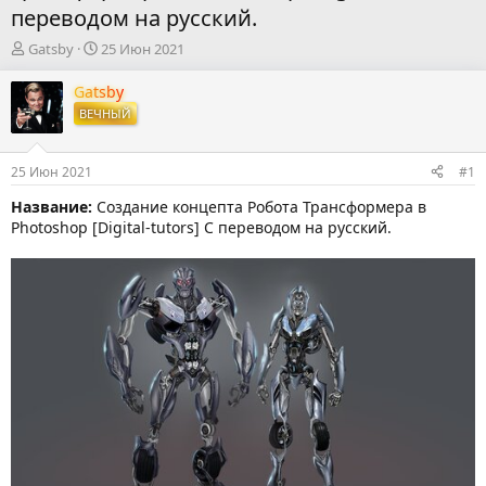
переводом на русский.
А
Д
Gatsby
25 Июн 2021
в
а
т
т
Gatsby
о
а
ВЕЧНЫЙ
р
н
т
а
е
ч
25 Июн 2021
#1
м
а
ы
л
Название:
Создание концепта Робота Трансформера в
а
Photoshop [Digital-tutors] С переводом на русский.