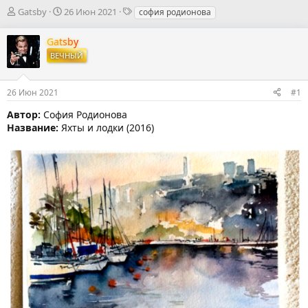
А
Д
Т
Gatsby
26 Июн 2021
софия родионова
в
а
е
т
т
г
Gatsby
о
а
и
ВЕЧНЫЙ
р
н
т
а
е
ч
26 Июн 2021
#1
м
а
ы
л
Автор:
София Родионова
а
Название:
Яхты и лодки (2016)