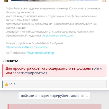
Скачать:
Для просмотра скрытого содержимого вы должны
войти
или
зарегистрироваться
.
ТоТа
Р
е
а
Войдите или зарегистрируйтесь для ответа.
к
ц
и