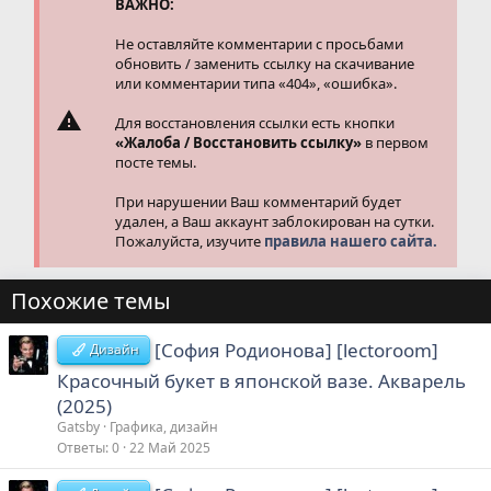
и
ВАЖНО:
:
Не оставляйте комментарии с просьбами
обновить / заменить ссылку на скачивание
или комментарии типа «404», «ошибка».
Для восстановления ссылки есть кнопки
«Жалоба / Восстановить ссылку»
в первом
посте темы.
При нарушении Ваш комментарий будет
удален, а Ваш аккаунт заблокирован на сутки.
Пожалуйста, изучите
правила нашего сайта.
Похожие темы
[София Родионова] [lectoroom]
Дизайн
Красочный букет в японской вазе. Акварель
(2025)
Gatsby
Графика, дизайн
Ответы
0
22 Май 2025