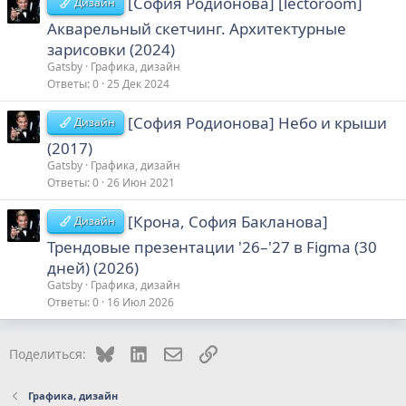
[София Родионова] [lectoroom]
Дизайн
Акварельный скетчинг. Архитектурные
зарисовки (2024)
Gatsby
Графика, дизайн
Ответы
0
25 Дек 2024
[София Родионова] Небо и крыши
Дизайн
(2017)
Gatsby
Графика, дизайн
Ответы
0
26 Июн 2021
[Крона, София Бакланова]
Дизайн
Трендовые презентации '26–'27 в Figma (30
дней) (2026)
Gatsby
Графика, дизайн
Ответы
0
16 Июл 2026
Bluesky
LinkedIn
Электронная почта
Ссылка
Поделиться:
Графика, дизайн