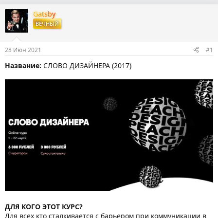
в
а
т
т
Gatsby
о
а
ВЕЧНЫЙ
р
н
т
а
е
ч
28 Июн 2021
#1
м
а
ы
л
Название:
СЛОВО ДИЗАЙНЕРА (2017)
а
ДЛЯ КОГО ЭТОТ КУРС?
Для всех кто сталкивается с барьером при коммуникации в