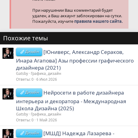
При нарушении Ваш комментарий будет
удален, а Ваш аккаунт заблокирован на сутки.
Пожалуйста, изучите
правила нашего сайта.
Похожие темы
[Юниверс, Александр Сераков,
Дизайн
Инара Агапова] Азы профессии графического
дизайнера (2021)
Gatsby
Графика, дизайн
Ответы
0
6 Июл 2026
Нейросети в работе дизайнера
Дизайн
интерьера и декоратора - Международная
Школа Дизайна (2025)
Gatsby
Графика, дизайн
Ответы
0
1 Май 2026
[МШД] Надежда Лазарева -
Дизайн