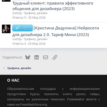
Трудный клиент: правила эффективного
общения для дизайнера (2023)
Gatsby
Графика, дизайн
Ответы
0
30 Мар 2026
[Кристина Дедулина] Нейросети
Дизайн
для дизайнера 2.0. Тариф Мини (2023)
Gatsby
Графика, дизайн
Ответы
0
28 Мар 2026
Bluesky
LinkedIn
Электронная почта
Ссылка
Поделиться:
Графика, дизайн
О НАС
Образовательная площадка с информационными
продуктами. Курсы, тренинги, книги, уроки, гайды,
материалы на различные тематики. Развивайся вместе с
нами на Freeskladchina.org.