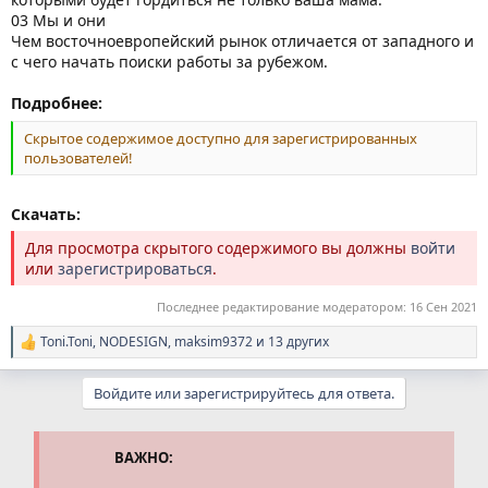
03 Мы и они
Чем восточноевропейский рынок отличается от западного и
с чего начать поиски работы за рубежом.
Подробнее:
Скрытое содержимое доступно для зарегистрированных
пользователей!
Скачать:
Для просмотра скрытого содержимого вы должны
войти
или
зарегистрироваться
.
Последнее редактирование модератором:
16 Сен 2021
Toni.Toni
,
NODESIGN
,
maksim9372
и 13 других
Р
е
а
Войдите или зарегистрируйтесь для ответа.
к
ц
и
и
ВАЖНО:
: