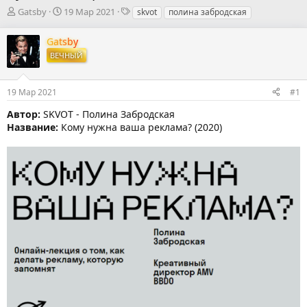
А
Д
Т
Gatsby
19 Мар 2021
skvot
полина забродская
в
а
е
т
т
г
Gatsby
о
а
и
ВЕЧНЫЙ
р
н
т
а
е
ч
19 Мар 2021
#1
м
а
ы
л
Автор:
SKVOT - Полина Забродская
а
Название:
Кому нужна ваша реклама? (2020)