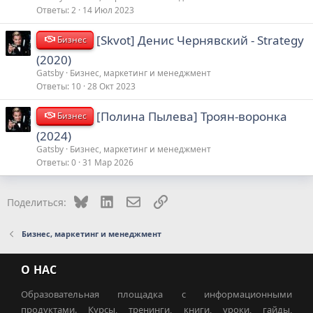
Ответы
2
14 Июл 2023
[Skvot] Денис Чернявский - Strategy
Бизнес
(2020)
Gatsby
Бизнес, маркетинг и менеджмент
Ответы
10
28 Окт 2023
[Полина Пылева] Троян-воронка
Бизнес
(2024)
Gatsby
Бизнес, маркетинг и менеджмент
Ответы
0
31 Мар 2026
Bluesky
LinkedIn
Электронная почта
Ссылка
Поделиться:
Бизнес, маркетинг и менеджмент
О НАС
Образовательная площадка с информационными
продуктами. Курсы, тренинги, книги, уроки, гайды,