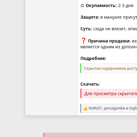
⚖
Окупаемость:
2-3 дня.
Защита:
в мануале присут
Суть:
сюда не влезет, опи
Причина продажи:
их
является одним из дополн
Подробнее:
Скрытое содержимое досту
Скачать:
Для просмотра скрытог
KotKot1
,
yarsagumba
и
Ingl
Р
е
а
к
ц
и