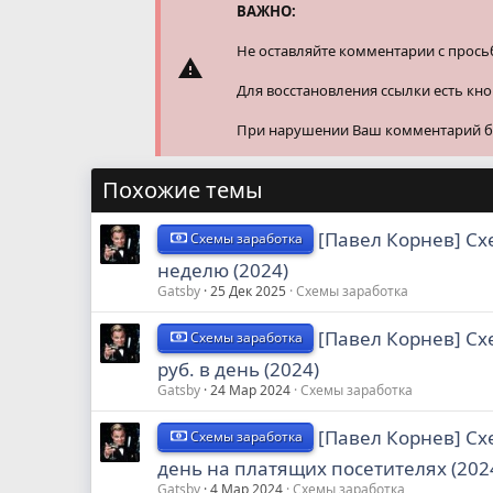
и
ВАЖНО:
:
Не оставляйте комментарии с прось
Для восстановления ссылки есть кн
При нарушении Ваш комментарий буд
Похожие темы
[Павел Корнев] Сх
Схемы заработка
неделю (2024)
Gatsby
25 Дек 2025
Схемы заработка
[Павел Корнев] Сх
Схемы заработка
руб. в день (2024)
Gatsby
24 Мар 2024
Схемы заработка
[Павел Корнев] Сх
Схемы заработка
день на платящих посетителях (202
Gatsby
4 Мар 2024
Схемы заработка