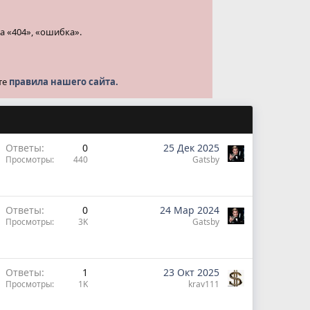
а «404», «ошибка».
те
правила нашего сайта.
Ответы
0
25 Дек 2025
Просмотры
440
Gatsby
Ответы
0
24 Мар 2024
Просмотры
3K
Gatsby
Ответы
1
23 Окт 2025
Просмотры
1K
krav111