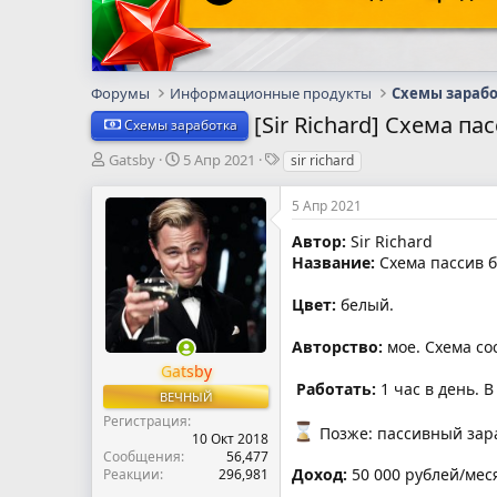
Форумы
Информационные продукты
Схемы зараб
[Sir Richard] Схема па
Схемы заработка
А
Д
Т
Gatsby
5 Апр 2021
sir richard
в
а
е
т
т
г
5 Апр 2021
о
а
и
р
н
Автор:
Sir Richard
т
а
Название:
Схема пассив б
е
ч
м
а
Цвет:
белый.
ы
л
а
Авторство:
мое. Схема со
Gatsby
‍
Работать:
1 час в день. В
ВЕЧНЫЙ
Регистрация
Позже: пассивный зара
10 Окт 2018
Сообщения
56,477
Доход:
50 000 рублей/мес
Реакции
296,981