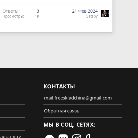
Ответы
0
21 Фев 2024
Просмотры
1K
Gatsby
КОНТАКТЫ
mail.freeskladchina@gmail.com
Обратная связь
МЫ В СОЦ. СЕТЯХ:
альности