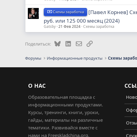
[Павел Корнев] Сх
Схемы заработка
руб. или 125 000 месяц (2024)
Gatsby
21 Фев 2024
Схемы заработка
Bluesky
LinkedIn
Электронная почта
Ссылка
Поделиться:
Форумы
Информационные продукты
Схемы зараб
О НАС
ССЫ
Образовательная площадка с
Ново
информационными продуктами.
Офор
Курсы, тренинги, книги, уроки,
гайды, материалы на различные
Отз
тематики. Развивайся вместе с
нами на Freeskladchina.org.
Служ