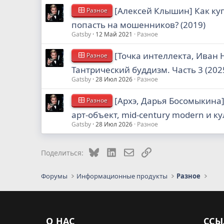
[Алексей Клышин] Как куп
Разное
попасть на мошенников? (2019)
Gatsby
12 Май 2021
Разное
[Точка интеллекта, Иван 
Разное
Тантрический буддизм. Часть 3 (202
Gatsby
28 Июл 2026
Разное
[Архэ, Дарья Босомыкина
Разное
арт-объект, mid-century modern и к
Gatsby
28 Июл 2026
Разное
Bluesky
LinkedIn
Электронная почта
Ссылка
Поделиться:
Форумы
Информационные продукты
Разное
О НАС
ССЫ