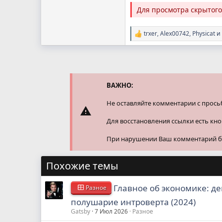
Для просмотра скрытог
trxer
,
Alex00742
,
Physicat
и 
Р
е
а
к
ц
и
и
ВАЖНО:
:
Не оставляйте комментарии с прось
Для восстановления ссылки есть кн
При нарушении Ваш комментарий буд
Похожие темы
Главное об экономике: де
Разное
полушарие интроверта (2024)
Gatsby
7 Июл 2026
Разное