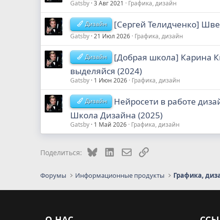
Gatsby
3 Авг 2021
Графика, дизайн
[Сергей Телидченко] Шве
Дизайн
Gatsby
21 Июл 2026
Графика, дизайн
[Добрая школа] Карина К
Дизайн
выделяйся (2024)
Gatsby
1 Июн 2026
Графика, дизайн
Нейросети в работе диза
Дизайн
Школа Дизайна (2025)
Gatsby
1 Май 2026
Графика, дизайн
Bluesky
LinkedIn
Электронная почта
Ссылка
Поделиться:
Форумы
Информационные продукты
Графика, диз
О НАС
ССЫ