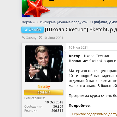
Форумы
Информационные продукты
Графика, диз
[Школа Скетчап] SketchUp д
Дизайн
А
Д
Gatsby
10 Июл 2021
в
а
т
т
10 Июл 2021
о
а
Автор:
Школа Скетчап
р
н
Название:
SketchUp для и
т
а
е
ч
м
а
Материал посвящен практи
ы
л
10-ти подробных видеолек
а
отдельной папке лежит не
мало что знаю. В большей
Gatsby
ВЕЧНЫЙ
Программа курса очень б
Регистрация
10 Окт 2018
Подробнее:
Сообщения
56,359
Реакции
296,314
Скрытое содержимое досту