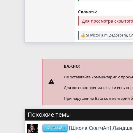
Скачать:
Для просмотра скрытог
SHVictoria.m
,
дедсерега
,
Ол
Р
е
а
к
ц
и
и
ВАЖНО:
:
Не оставляйте комментарии с прось
Для восстановления ссылки есть кн
При нарушении Ваш комментарий буд
Похожие темы
[Школа СкетчАп] Ландша
Дизайн