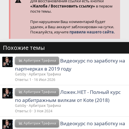
Для восстановления ссылки есть кнопки
«Жалоба / Восстановить ссылку»
в первом
посте темы.
При нарушении Ваш комментарий будет
удален, а Ваш аккаунт заблокирован на сутки.
Пожалуйста, изучите
правила нашего сайта.
Похожие темы
Видеокурс по заработку на
Арбитраж Трафика
партнерках в 2019 году
Gatsby
Арбитраж Трафика
Ответы
1
16 Июл 2026
Ложек.НЕТ - Полный курс
Арбитраж Трафика
по арбитражным вилкам от Kote (2018)
Gatsby
Арбитраж Трафика
Ответы
0
3 Ноя 2024
Видеокурс по заработку на
Арбитраж Трафика