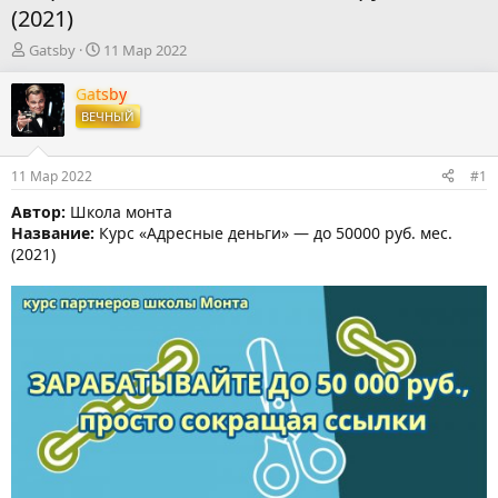
(2021)
А
Д
Gatsby
11 Мар 2022
в
а
т
т
Gatsby
о
а
ВЕЧНЫЙ
р
н
т
а
е
ч
11 Мар 2022
#1
м
а
ы
л
Автор:
Школа монта
а
Название:
Курс «Адресные деньги» — до 50000 руб. мес.
(2021)