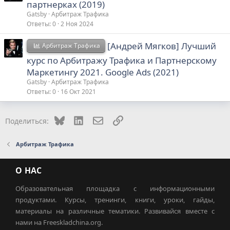
партнерках (2019)
Gatsby
Арбитраж Трафика
Ответы
0
2 Ноя 2024
[Андрей Мягков] Лучший
Арбитраж Трафика
курс по Арбитражу Трафика и Партнерскому
Маркетингу 2021. Google Ads (2021)
Gatsby
Арбитраж Трафика
Ответы
0
16 Окт 2021
Bluesky
LinkedIn
Электронная почта
Ссылка
Поделиться:
Арбитраж Трафика
О НАС
Образовательная площадка с информационными
продуктами. Курсы, тренинги, книги, уроки, гайды,
материалы на различные тематики. Развивайся вместе с
нами на Freeskladchina.org.