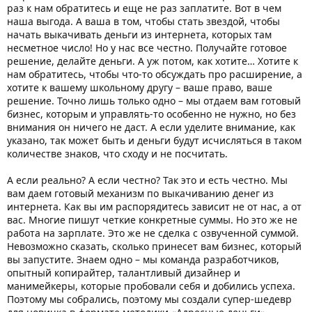
раз к нам обратитесь и еще не раз заплатите. Вот в чем
наша выгода. А ваша в том, чтобы стать звездой, чтобы
начать выкачивать деньги из интернета, которых там
несметное число! Но у нас все честно. Получайте готовое
решение, делайте деньги. А уж потом, как хотите… Хотите к
нам обратитесь, чтобы что-то обсуждать про расширение, а
хотите к вашему школьному другу – ваше право, ваше
решение. Точно лишь только одно – мы отдаем вам готовый
бизнес, которым и управлять-то особенно не нужно, но без
внимания он ничего не даст. А если уделите внимание, как
указано, так может быть и деньги будут исчисляться в таком
количестве знаков, что сходу и не посчитать.
А если реально? А если честно? Так это и есть честно. Мы
вам даем готовый механизм по выкачиванию денег из
интернета. Как вы им распорядитесь зависит не от нас, а от
вас. Многие пишут четкие конкретные суммы. Но это же не
работа на зарплате. Это же не сделка с озвученной суммой.
Невозможно сказать, сколько принесет вам бизнес, который
вы запустите. Знаем одно – мы команда разработчиков,
опытный копирайтер, талантливый дизайнер и
манимейкеры, которые пробовали себя и добились успеха.
Поэтому мы собрались, поэтому мы создали супер-шедевр