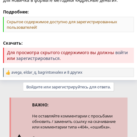
для новичка в формате методики «Адресные деньги».
Подробнее:
Скрытое содержимое доступно для зарегистрированных
пользователей!
Скачать:
Для просмотра скрытого содержимого вы должны
войти
или
зарегистрироваться
.
avega
,
eldar_q
,
bagrintsevalex
и 8 других
Р
е
а
Войдите или зарегистрируйтесь для ответа.
к
ц
и
и
ВАЖНО:
:
Не оставляйте комментарии с просьбами
обновить / заменить ссылку на скачивание
или комментарии типа «404», «ошибка».