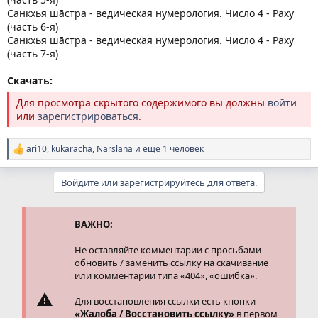
Санкхья шāстра - ведическая нумерология. Число 4 - Раху
(часть 6-я)
Санкхья шāстра - ведическая нумерология. Число 4 - Раху
(часть 7-я)
Скачать:
Для просмотра скрытого содержимого вы должны
войти
или
зарегистрироваться
.
ari10
,
kukaracha
,
Narslana
и ещё 1 человек
Р
е
а
Войдите или зарегистрируйтесь для ответа.
к
ц
и
и
ВАЖНО:
:
Не оставляйте комментарии с просьбами
обновить / заменить ссылку на скачивание
или комментарии типа «404», «ошибка».
Для восстановления ссылки есть кнопки
«Жалоба / Восстановить ссылку»
в первом