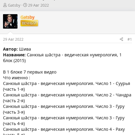
А
Д
Gatsby
29 Авг 2022
в
а
т
т
Gatsby
о
а
ВЕЧНЫЙ
р
н
т
а
е
ч
29 Авг 2022
#1
м
а
ы
л
Автор:
Шива
а
Название:
Санкхья шāстра - ведическая нумерология, 1
блок (2015)
В 1 блоке 7 первых видео
Что именно :
Санкхья шāстра - ведическая нумерология. Число 1 - Суурья
(часть 1-я)
Санкхья шāстра - ведическая нумерология. Число 2 - Чандра
(часть 2-я)
Санкхья шāстра - ведическая нумерология. Число 3 - Гуру
(часть 3-я)
Санкхья шāстра - ведическая нумерология. Число 3 - Гуру
(часть 4-я)
Санкхья шāстра - ведическая нумерология. Число 4 - Раху
(часть 5-я)