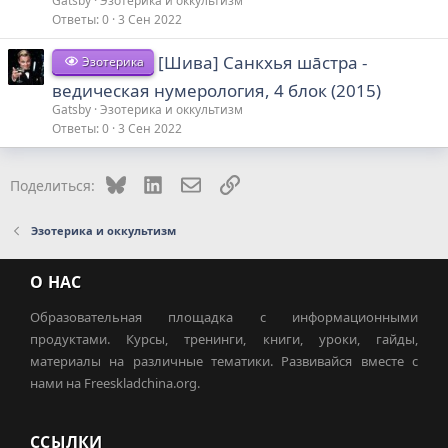
Gatsby
Эзотерика и оккультизм
Ответы
0
3 Сен 2022
[Шива] Санкхья шāстра -
Эзотерика
ведическая нумерология, 4 блок (2015)
Gatsby
Эзотерика и оккультизм
Ответы
0
3 Сен 2022
Bluesky
LinkedIn
Электронная почта
Ссылка
Поделиться:
Эзотерика и оккультизм
О НАС
Образовательная площадка с информационными
продуктами. Курсы, тренинги, книги, уроки, гайды,
материалы на различные тематики. Развивайся вместе с
нами на Freeskladchina.org.
ССЫЛКИ