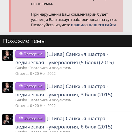
посте темы.
При нарушении Ваш комментарий будет
удален, а Ваш аккаунт заблокирован на сутки.
Пожалуйста, изучите
правила нашего сайта.
Похожие темы
[Шива] Санкхья шāстра -
Эзотерика
ведическая нумерология (5 блок) (2015)
Gatsby
Эзотерика и оккультизм
Ответы
0
20 Ноя 2022
[Шива] Санкхья шāстра -
Эзотерика
ведическая нумерология, 3 блок (2015)
Gatsby
Эзотерика и оккультизм
Ответы
0
20 Ноя 2022
[Шива] Санкхья шāстра -
Эзотерика
ведическая нумерология, 6 блок (2015)