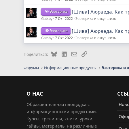
[Шива] Аюрведа. Как пр
Эзотерика
Gatsby
7 Окт 2022
Эзотерика и оккультизм
[Шива] Аюрведа. Как пр
Эзотерика
Gatsby
7 Окт 2022
Эзотерика и оккультизм
Bluesky
LinkedIn
Электронная почта
Ссылка
Поделиться:
Форумы
Информационные продукты
Эзотерика и 
О НАС
ССЫ
Образовательная площадка с
Ново
информационными продуктами.
Офор
Курсы, тренинги, книги, уроки,
гайды, материалы на различные
Отз