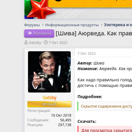
Форумы
Информационные продукты
Эзотерика и 
[Шива] Аюрведа. Как прави
Эзотерика
А
Д
Gatsby
7 Окт 2022
в
а
т
т
7 Окт 2022
о
а
Автор:
Шива
р
н
Название:
Аюрведа. Как пр
т
а
е
ч
м
а
Как надо правильно голода
ы
л
достичь с помощью правил
а
Подробнее:
Gatsby
ВЕЧНЫЙ
Скрытое содержимое досту
Регистрация
10 Окт 2018
Сообщения
56,495
Скачать:
Реакции
297,138
Для просмотра скрытог