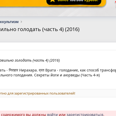
оккультизм
льно голодать (часть 4) (2016)
авильно голодать (часть 4) (2016)
ть - निराहार Нирахара. व्रत Врата - голодание, как способ тра
ьного голодания. Секреты йоги и аюрведы (Часть 4-я)
пно для зарегистрированных пользователей!
о содержимого вы должны
войти
или
зарегистрироваться
.