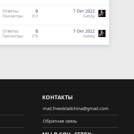
Ответы
0
7 Окт 2022
Просмотры
312
Gatsby
Ответы
0
7 Окт 2022
Просмотры
279
Gatsby
КОНТАКТЫ
mail.freeskladchina@gmail.com
Обратная связь