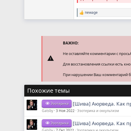
newage
Р
е
а
к
ц
и
и
ВАЖНО:
:
Не оставляйте комментарии с прось
Для восстановления ссылки есть кн
При нарушении Ваш комментарий буд
Похожие темы
[Шива] Аюрведа. Как пр
Эзотерика
Gatsby
3 Ноя 2022
Эзотерика и оккультизм
[Шива] Аюрведа. Как пр
Эзотерика
Gatsby
7 Окт 2022
Эзотерика и оккультизм