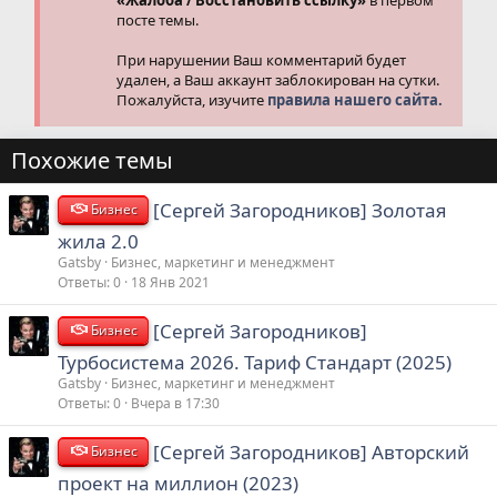
посте темы.
При нарушении Ваш комментарий будет
удален, а Ваш аккаунт заблокирован на сутки.
Пожалуйста, изучите
правила нашего сайта.
Похожие темы
[Сергей Загородников] Золотая
Бизнес
жила 2.0
Gatsby
Бизнес, маркетинг и менеджмент
Ответы
0
18 Янв 2021
[Сергей Загородников]
Бизнес
Турбосистема 2026. Тариф Стандарт (2025)
Gatsby
Бизнес, маркетинг и менеджмент
Ответы
0
Вчера в 17:30
[Сергей Загородников] Авторский
Бизнес
проект на миллион (2023)