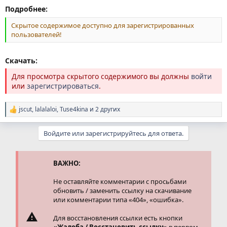
Подробнее:
Скрытое содержимое доступно для зарегистрированных
пользователей!
Скачать:
Для просмотра скрытого содержимого вы должны
войти
или
зарегистрироваться
.
jscut
,
lalalaloi
,
Tuse4kina
и 2 других
Р
е
а
Войдите или зарегистрируйтесь для ответа.
к
ц
и
и
ВАЖНО:
:
Не оставляйте комментарии с просьбами
обновить / заменить ссылку на скачивание
или комментарии типа «404», «ошибка».
Для восстановления ссылки есть кнопки
«Жалоба / Восстановить ссылку»
в первом