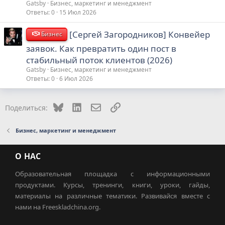
Gatsby
Бизнес, маркетинг и менеджмент
Ответы
0
15 Июл 2026
[Сергей Загородников] Конвейер
Бизнес
заявок. Как превратить один пост в
стабильный поток клиентов (2026)
Gatsby
Бизнес, маркетинг и менеджмент
Ответы
0
6 Июл 2026
Bluesky
LinkedIn
Электронная почта
Ссылка
Поделиться:
Бизнес, маркетинг и менеджмент
О НАС
Образовательная площадка с информационными
продуктами. Курсы, тренинги, книги, уроки, гайды,
материалы на различные тематики. Развивайся вместе с
нами на Freeskladchina.org.