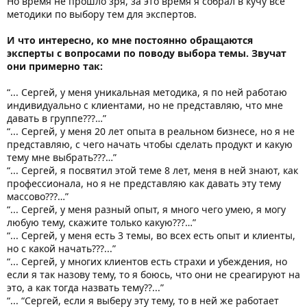
Но время не прошло зря, за это время я собрал в кучу все
методики по выбору тем для экспертов.
И что интересно, ко мне постоянно обращаются
эксперты с вопросами по поводу выбора темы. Звучат
они примерно так:
“... Сергей, у меня уникальная методика, я по ней работаю
индивидуально с клиентами, но не представляю, что мне
давать в группе???…”
“... Сергей, у меня 20 лет опыта в реальном бизнесе, но я не
представляю, с чего начать чтобы сделать продукт и какую
тему мне выбрать???…”
“... Сергей, я посвятил этой теме 8 лет, меня в ней знают, как
профессионала, но я не представляю как давать эту тему
массово???…”
“... Сергей, у меня разный опыт, я много чего умею, я могу
любую тему, скажите только какую???…”
“... Сергей, у меня есть 3 темы, во всех есть опыт и клиенты,
но с какой начать???...”
“... Сергей, у многих клиентов есть страхи и убеждения, но
если я так назову тему, то я боюсь, что они не среагируют на
это, а как тогда назвать тему??...”
“... “Сергей, если я выберу эту тему, то в ней же работает