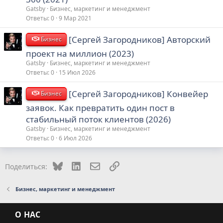
Gatsby
Бизнес, маркетинг и менеджмент
Ответы
0
9 Мар 2021
[Сергей Загородников] Авторский
Бизнес
проект на миллион (2023)
Gatsby
Бизнес, маркетинг и менеджмент
Ответы
0
15 Июл 2026
[Сергей Загородников] Конвейер
Бизнес
заявок. Как превратить один пост в
стабильный поток клиентов (2026)
Gatsby
Бизнес, маркетинг и менеджмент
Ответы
0
6 Июл 2026
Bluesky
LinkedIn
Электронная почта
Ссылка
Поделиться:
Бизнес, маркетинг и менеджмент
О НАС