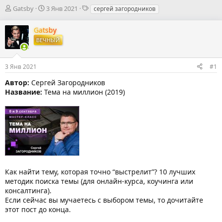
А
Д
Т
Gatsby
3 Янв 2021
сергей загородников
в
а
е
т
т
г
Gatsby
о
а
и
ВЕЧНЫЙ
р
н
т
а
е
ч
3 Янв 2021
#1
м
а
ы
л
Автор:
Сергей Загородников
а
Название:
Тема на миллион (2019)
Как найти тему, которая точно “выстрелит”? 10 лучших
методик поиска темы (для онлайн-курса, коучинга или
консалтинга).
Если сейчас вы мучаетесь с выбором темы, то дочитайте
этот пост до конца.