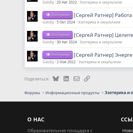
Gatsby
20 Авг 2022
Эзотерика и оккультизм
[Сергей Ратнер] Работа
Эзотерика
Gatsby
5 Окт 2024
Эзотерика и оккультизм
[Сергей Ратнер] Целите
Эзотерика
Gatsby
30 Авг 2024
Эзотерика и оккультизм
[Сергей Ратнер] Энерг
Эзотерика
Gatsby
2 Ноя 2022
Эзотерика и оккультизм
Bluesky
LinkedIn
Электронная почта
Ссылка
Поделиться:
Форумы
Информационные продукты
Эзотерика и 
О НАС
ССЫ
Образовательная площадка с
Ново