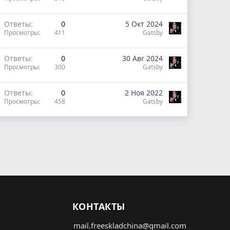
Ответы
0
5 Окт 2024
Просмотры
411
Gatsby
Ответы
0
30 Авг 2024
Просмотры
300
Gatsby
Ответы
0
2 Ноя 2022
Просмотры
458
Gatsby
КОНТАКТЫ
mail.freeskladchina@gmail.com