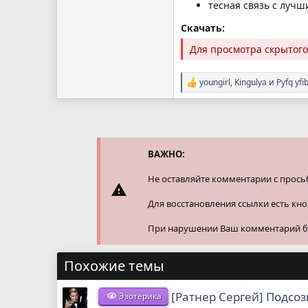
тесная связь с лучш
Скачать:
Для просмотра скрытог
youngirl
,
Kingulya
и
Pyfq yfib
Р
е
а
к
ц
и
и
ВАЖНО:
:
Не оставляйте комментарии с прось
Для восстановления ссылки есть кн
При нарушении Ваш комментарий буд
Похожие темы
[Ратнер Сергей] Подсо
Эзотерика