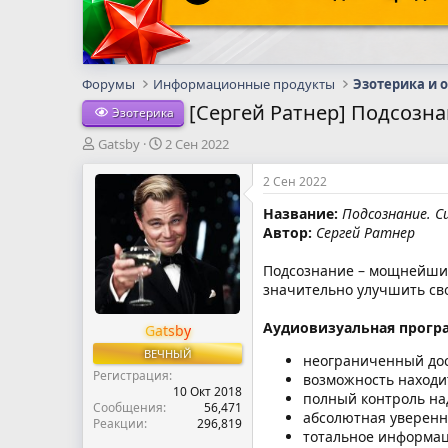
Форумы
Информационные продукты
Эзотерика и 
[Сергей Ратнер] Подсозна
Эзотерика
А
Д
Gatsby
2 Сен 2022
в
а
т
т
2 Сен 2022
о
а
Название:
Подсознание. С
р
н
Автор:
Сергей Ратнер
т
а
е
ч
м
а
Подсознание – мощнейший
ы
л
значительно улучшить св
а
Аудиовизуальная програ
Gatsby
ВЕЧНЫЙ
неограниченный дос
Регистрация
возможность находи
10 Окт 2018
полный контроль на
Сообщения
56,471
абсолютная уверенн
Реакции
296,819
тотальное информац