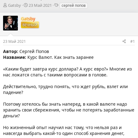
А
Д
Т
Gatsby
23 Май 2021
сергей попов
в
а
е
т
т
г
Gatsby
о
а
и
ВЕЧНЫЙ
р
н
т
а
е
ч
23 Май 2021
#1
м
а
ы
л
Автор:
Сергей Попов
а
Название:
Курс Валют. Как знать заранее
«Каким будет завтра курс доллара? А курс евро?» Многие из
нас ложатся спать с такими вопросами в голове.
Действительно, трудно понять, что ждет рубль, взлет или
падение?
Поэтому хотелось бы знать наперед, в какой валюте надо
хранить свои сбережения, чтобы не потерять заработанные
деньги?
Но жизненный опыт научил нас тому, что нельзя раз и
навсегда выбрать какой-то один способ хранения денег,