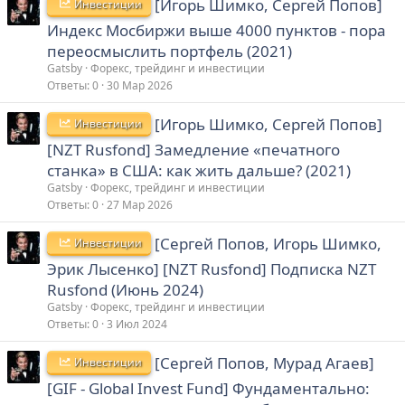
[Игорь Шимко, Сергей Попов]
Инвестиции
Индекс Мосбиржи выше 4000 пунктов - пора
переосмыслить портфель (2021)
Gatsby
Форекс, трейдинг и инвестиции
Ответы
0
30 Мар 2026
[Игорь Шимко, Сергей Попов]
Инвестиции
[NZT Rusfond] Замедление «печатного
станка» в США: как жить дальше? (2021)
Gatsby
Форекс, трейдинг и инвестиции
Ответы
0
27 Мар 2026
[Сергей Попов, Игорь Шимко,
Инвестиции
Эрик Лысенко] [NZT Rusfond] Подписка NZT
Rusfond (Июнь 2024)
Gatsby
Форекс, трейдинг и инвестиции
Ответы
0
3 Июл 2024
[Сергей Попов, Мурад Агаев]
Инвестиции
[GIF - Global Invest Fund] Фундаментально: