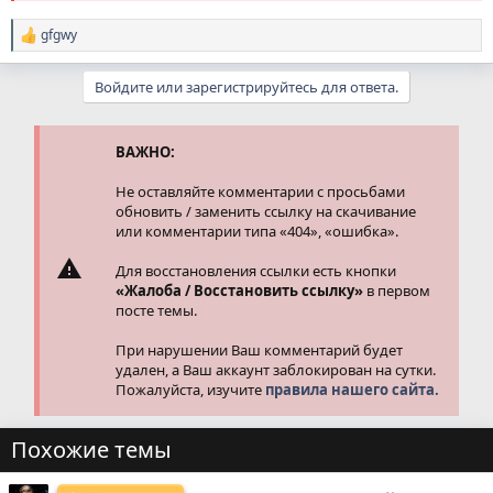
gfgwy
Р
е
а
Войдите или зарегистрируйтесь для ответа.
к
ц
и
и
ВАЖНО:
:
Не оставляйте комментарии с просьбами
обновить / заменить ссылку на скачивание
или комментарии типа «404», «ошибка».
Для восстановления ссылки есть кнопки
«Жалоба / Восстановить ссылку»
в первом
посте темы.
При нарушении Ваш комментарий будет
удален, а Ваш аккаунт заблокирован на сутки.
Пожалуйста, изучите
правила нашего сайта.
Похожие темы